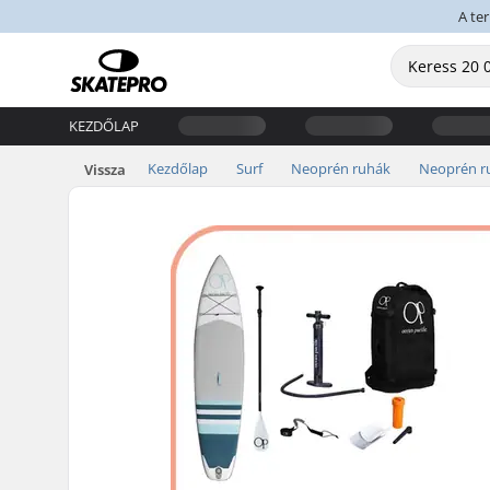
A te
KEZDŐLAP
Kezdőlap
Surf
Neoprén ruhák
Neoprén r
Vissza