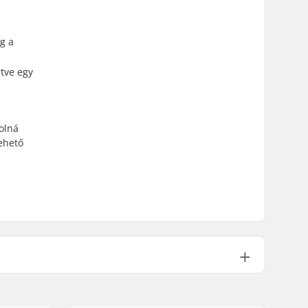
g a
rtve egy
olná
ehető