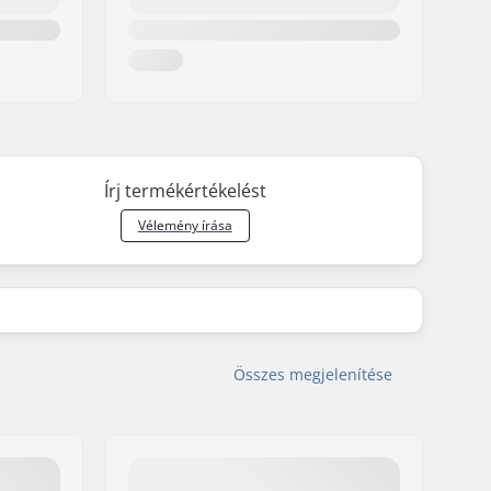
Írj termékértékelést
Vélemény írása
Összes megjelenítése