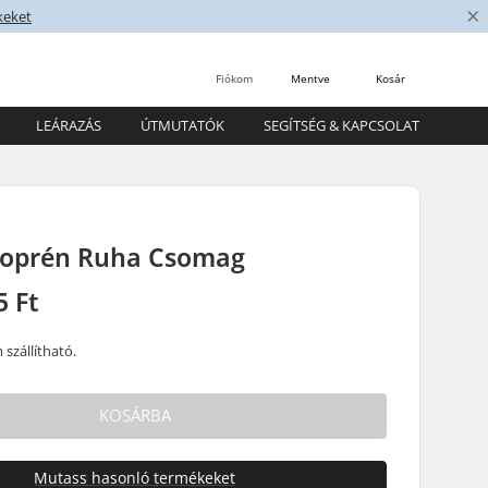
×
keket
Fiókom
Mentve
Kosár
LEÁRAZÁS
ÚTMUTATÓK
SEGÍTSÉG & KAPCSOLAT
eoprén Ruha Csomag
5 Ft
szállítható.
KOSÁRBA
Mutass hasonló termékeket