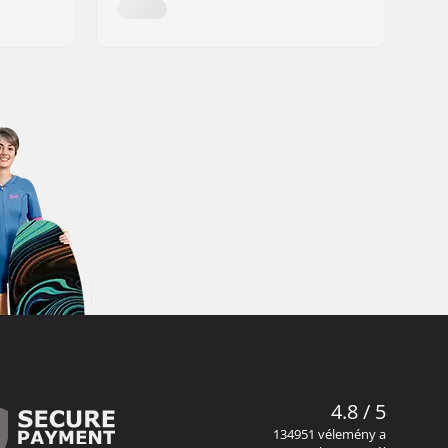
4.8 / 5
134951 vélemény a