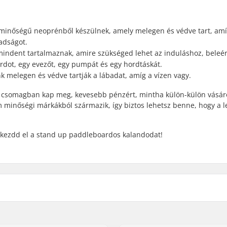
 minőségű neoprénből készülnek, amely melegen és védve tart, amí
adságot.
k mindent tartalmaznak, amire szükséged lehet az induláshoz, beleé
rdot, egy evezőt, egy pumpát és egy hordtáskát.
 melegen és védve tartják a lábadat, amíg a vízen vagy.
a csomagban kap meg, kevesebb pénzért, mintha külön-külön vásár
 minőségi márkákból származik, így biztos lehetsz benne, hogy a l
kezdd el a stand up paddleboardos kalandodat!