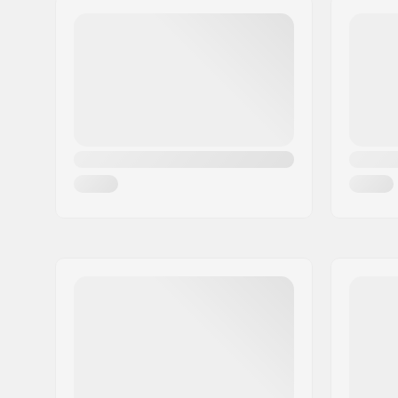
Irányítószám:
8382
Város:
Hinnerup
Ország:
Dánia