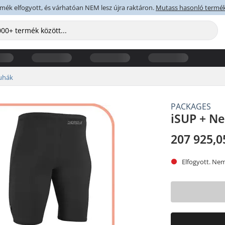
rmék elfogyott, és várhatóan NEM lesz újra raktáron.
Mutass hasonló termé
uhák
PACKAGES
iSUP + N
207 925,0
Elfogyott. Nem 