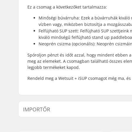
Ez a csomag a következőket tartalmazza:
Minőségi búvárruha: Ezek a búvárruhák kiváló
vízben vagy, miközben biztosítja a mozgásszab
Felfújható SUP szett: Felfújható SUP szettjein
kiváló minőségű felfújható stand up paddleboa
Neoprén csizma (opcionális): Neoprén csizmáink
Spóroljon pénzt és időt azzal, hogy mindent ebben 
meg az elemeket. A csomagban található összes elem
legjobb termékeket kapod.
Rendeld meg a Wetsuit + iSUP csomagot még ma, és 
IMPORTŐR
Név:
Centrano ApS
Cím:
Omega 6