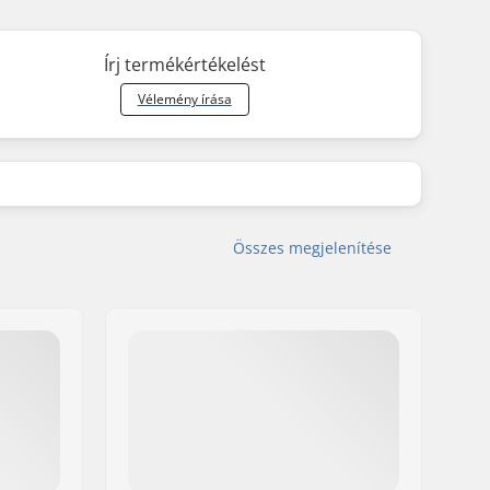
Írj termékértékelést
Vélemény írása
Összes megjelenítése