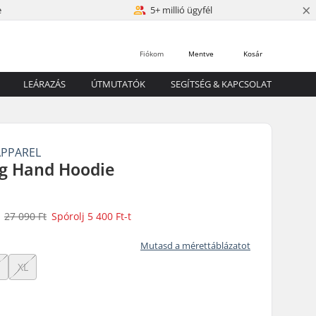
×
e
5+ millió ügyfél
Fiókom
Mentve
Kosár
LEÁRAZÁS
ÚTMUTATÓK
SEGÍTSÉG & KAPCSOLAT
APPAREL
g Hand Hoodie
27 090 Ft
Spórolj
5 400 Ft
-t
Mutasd a mérettáblázatot
XL