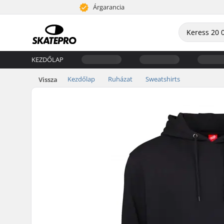
Árgarancia
KEZDŐLAP
Kezdőlap
Ruházat
Sweatshirts
Vissza