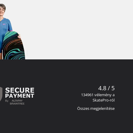
4.8 / 5
134961 vélemény a
SkatePro-ról
Összes megjelenítése