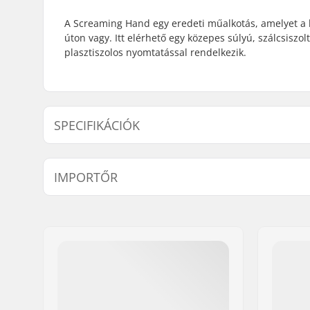
A Screaming Hand egy eredeti műalkotás, amelyet a le
úton vagy. Itt elérhető egy közepes súlyú, szálcsiszo
plasztiszolos nyomtatással rendelkezik.
SPECIFIKÁCIÓK
Nem:
Men
,
Unis
IMPORTŐR
Nyak:
Hoodie
Design:
Breast Gr
Név:
Centrano ApS
Cím:
Omega 6
Irányítószám:
8382
Város:
Hinnerup
Ország:
Dánia