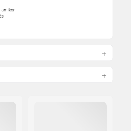
, amikor
és
Cotton Blend
Pullover Hoodie