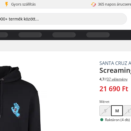
Gyors szállítás
365 napos árucser
SANTA CRUZ 
Screamin
4,7
//
37 vélemény
21 690 Ft
Méret
S
M
L
Raktáron (4 db)