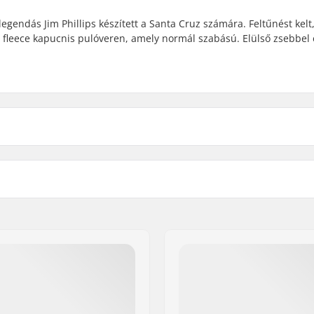
gendás Jim Phillips készített a Santa Cruz számára. Feltűnést kelt
lt fleece kapucnis pulóveren, amely normál szabású. Elülső zsebbel 
ex
Anyag:
Típus:
aphic
,
Back Graphic