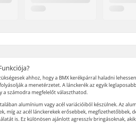
Funkciója?
zükségesek ahhoz, hogy a BMX kerékpárral haladni lehessen
efolyásolják a menetérzetet. A lánckerék az egyik leglaposa
gy a számodra megfelelőt választhatod.
talában alumínium vagy acél variációiból készülnek. Az al
ek, míg az acél lánckerekek erősebbek, megfizethetőbbek,
latát is. Ez különösen ajánlott agresszív bringásoknak, aki