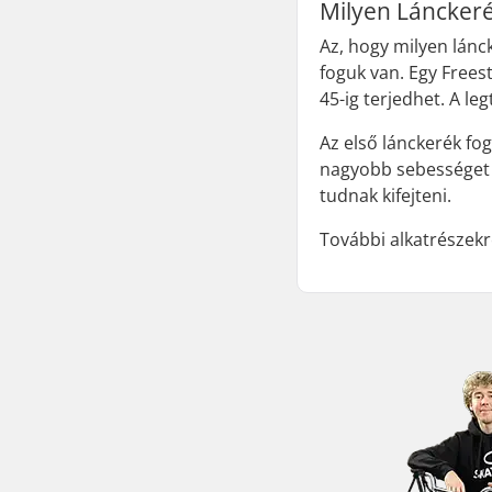
Milyen Láncker
Az, hogy milyen lánc
foguk van. Egy Frees
45-ig terjedhet. A l
Az első lánckerék fo
nagyobb sebességet é
tudnak kifejteni.
További alkatrészek