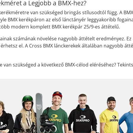
ékméret a Legjobb a BMX-hez?
kerékméretre van szükséged bringás stílusodtól függ. A BM
tyle BMX kerékpáron az első lánctányér leggyakoribb fogain
egtöbb modern komplett BMX kerékpár 25/9-es áttételű.
gainak számának növelése nagyobb áttételt eredményez. Ez az
rhetsz el. A Cross BMX lánckerekek általában nagyobb átté
re van szükséged a következő BMX-célod eléréséhez? Tekin