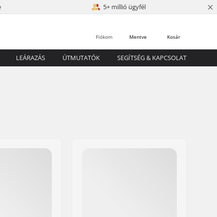
×
e
5+ millió ügyfél
Fiókom
Mentve
Kosár
LEÁRAZÁS
ÚTMUTATÓK
SEGÍTSÉG & KAPCSOLAT