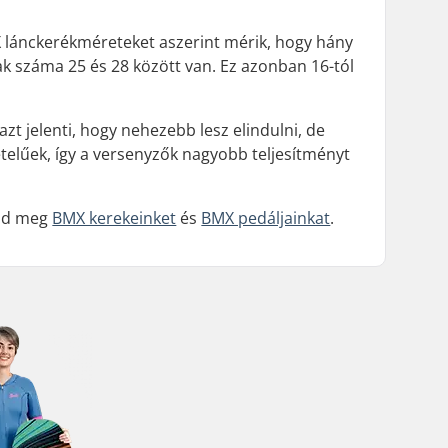
X lánckerékméreteket aszerint mérik, hogy hány
ak száma 25 és 28 között van. Ez azonban 16-tól
t jelenti, hogy nehezebb lesz elindulni, de
telűek, így a versenyzők nagyobb teljesítményt
tsd meg
BMX kerekeinket
és
BMX pedáljainkat
.