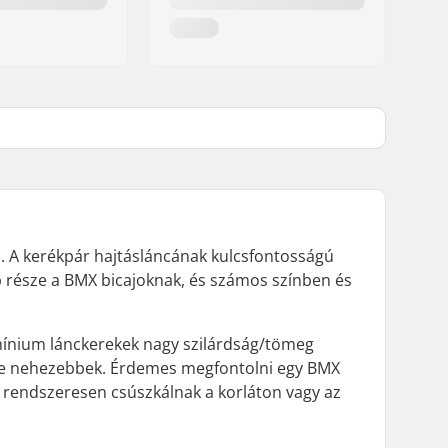
. A kerékpár hajtásláncának kulcsfontosságú
bb része a BMX bicajoknak, és számos színben és
umínium lánckerekek nagy szilárdság/tömeg
 de nehezebbek. Érdemes megfontolni egy BMX
k rendszeresen csúszkálnak a korláton vagy az