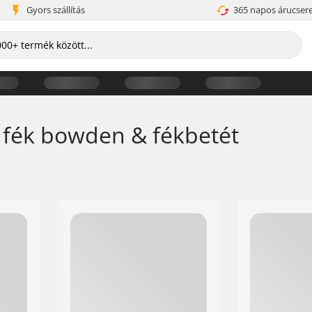
Gyors szállítás
365 napos árucser
 fék bowden & fékbetét