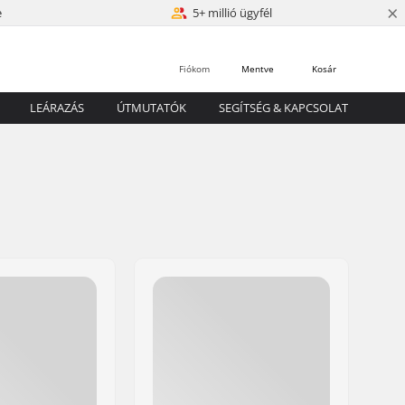
×
e
5+ millió ügyfél
Fiókom
Mentve
Kosár
LEÁRAZÁS
ÚTMUTATÓK
SEGÍTSÉG & KAPCSOLAT