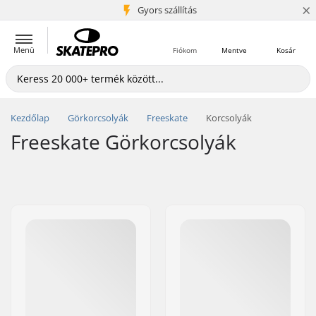
×
5+ millió ügyfél
Gyors szállítás
Menü
Fiókom
Mentve
Kosár
Kezdőlap
Görkorcsolyák
Freeskate
Korcsolyák
Freeskate Görkorcsolyák