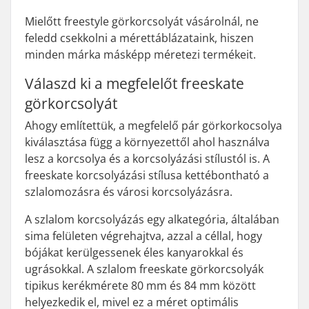
Mielőtt freestyle görkorcsolyát vásárolnál, ne
feledd csekkolni a mérettáblázataink, hiszen
minden márka másképp méretezi termékeit.
Válaszd ki a megfelelőt freeskate
görkorcsolyát
Ahogy említettük, a megfelelő pár görkorkocsolya
kiválasztása függ a környezettől ahol használva
lesz a korcsolya és a korcsolyázási stílustól is. A
freeskate korcsolyázási stílusa kettébontható a
szlalomozásra és városi korcsolyázásra.
A szlalom korcsolyázás egy alkategória, általában
sima felületen végrehajtva, azzal a céllal, hogy
bójákat kerülgessenek éles kanyarokkal és
ugrásokkal. A szlalom freeskate görkorcsolyák
tipikus kerékmérete 80 mm és 84 mm között
helyezkedik el, mivel ez a méret optimális