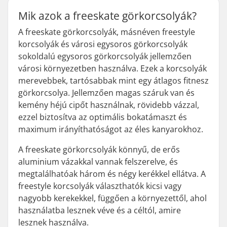
Mik azok a freeskate görkorcsolyák?
A freeskate görkorcsolyák, másnéven freestyle
korcsolyák és városi egysoros görkorcsolyák
sokoldalú egysoros görkorcsolyák jellemzően
városi környezetben használva. Ezek a korcsolyák
merevebbek, tartósabbak mint egy átlagos fitnesz
görkorcsolya. Jellemzően magas száruk van és
kemény héjú cipőt használnak, rövidebb vázzal,
ezzel biztosítva az optimális bokatámaszt és
maximum irányíthatóságot az éles kanyarokhoz.
A freeskate görkorcsolyák könnyű, de erős
aluminium vázakkal vannak felszerelve, és
megtalálhatóak három és négy kerékkel ellátva. A
freestyle korcsolyák választhatók kicsi vagy
nagyobb kerekekkel, függően a környezettől, ahol
használatba lesznek véve és a céltól, amire
lesznek használva.