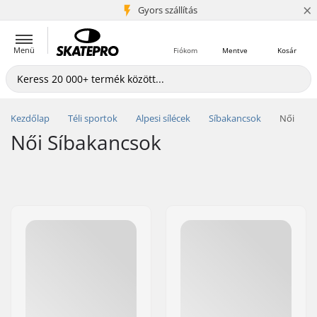
×
5+ millió ügyfél
Gyors szállítás
Menü
Fiókom
Mentve
Kosár
Kezdőlap
Téli sportok
Alpesi sílécek
Síbakancsok
Női
Női Síbakancsok