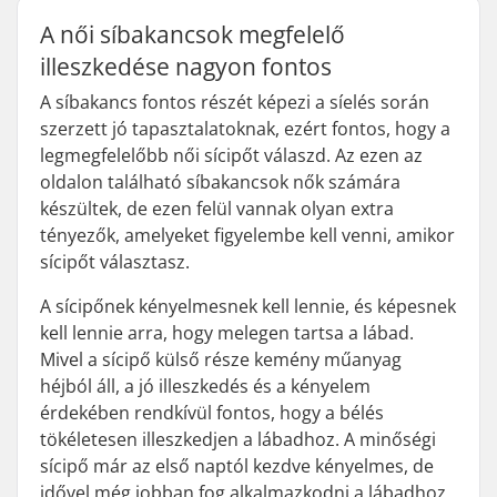
A női síbakancsok megfelelő
illeszkedése nagyon fontos
A síbakancs fontos részét képezi a síelés során
szerzett jó tapasztalatoknak, ezért fontos, hogy a
legmegfelelőbb női sícipőt válaszd. Az ezen az
oldalon található síbakancsok nők számára
készültek, de ezen felül vannak olyan extra
tényezők, amelyeket figyelembe kell venni, amikor
sícipőt választasz.
A sícipőnek kényelmesnek kell lennie, és képesnek
kell lennie arra, hogy melegen tartsa a lábad.
Mivel a sícipő külső része kemény műanyag
héjból áll, a jó illeszkedés és a kényelem
érdekében rendkívül fontos, hogy a bélés
tökéletesen illeszkedjen a lábadhoz. A minőségi
sícipő már az első naptól kezdve kényelmes, de
idővel még jobban fog alkalmazkodni a lábadhoz.