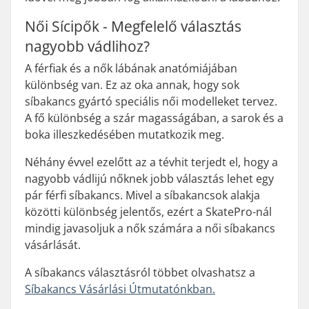
Női Sícipők - Megfelelő választás
nagyobb vádlihoz?
A férfiak és a nők lábának anatómiájában
különbség van. Ez az oka annak, hogy sok
síbakancs gyártó speciális női modelleket tervez.
A fő különbség a szár magasságában, a sarok és a
boka illeszkedésében mutatkozik meg.
Néhány évvel ezelőtt az a tévhit terjedt el, hogy a
nagyobb vádlijú nőknek jobb választás lehet egy
pár férfi síbakancs. Mivel a síbakancsok alakja
közötti különbség jelentős, ezért a SkatePro-nál
mindig javasoljuk a nők számára a női síbakancs
vásárlását.
A síbakancs választásról többet olvashatsz a
Síbakancs Vásárlási Útmutatónkban.