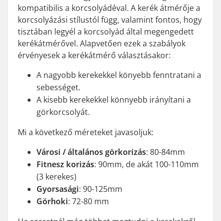
kompatibilis a korcsolyádéval. A kerék átmérője a
korcsolyázási stílustól függ, valamint fontos, hogy
tisztában legyél a korcsolyád által megengedett
kerékátmérővel. Alapvetően ezek a szabályok
érvényesek a kerékátmérő választásakor:
A nagyobb kerekekkel könyebb fenntratani a
sebességet.
A kisebb kerekekkel könnyebb irányítani a
görkorcsolyát.
Mi a következő méreteket javasoljuk:
Városi / általános görkorizás
: 80-84mm
Fitnesz korizás
: 90mm, de akát 100-110mm
(3 kerekes)
Gyorsasági
: 90-125mm
Görhoki
: 72-80 mm