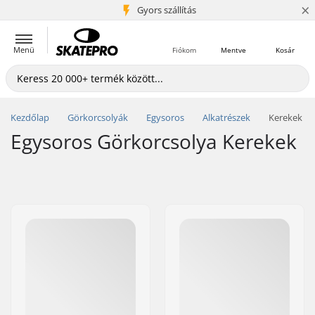
×
5+ millió ügyfél
Gyors szállítás
Menü
Fiókom
Mentve
Kosár
Kezdőlap
Görkorcsolyák
Egysoros
Alkatrészek
Kerekek
Egysoros Görkorcsolya Kerekek