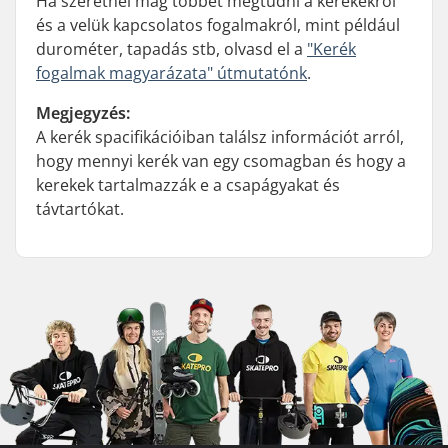
Ha szeretnél mág többet megtudni a kerekekről
és a velük kapcsolatos fogalmakról, mint például
durométer, tapadás stb, olvasd el a
"Kerék
fogalmak magyarázata" útmutatónk
.
Megjegyzés:
A kerék spacifikációiban találsz információt arról,
hogy mennyi kerék van egy csomagban és hogy a
kerekek tartalmazzák e a csapágyakat és
távtartókat.