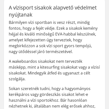
A vízisport sisakok alapvető védelmet
nyújtanak
Bármilyen vízi sportban is vesz részt, mindig
fontos, hogy a fejét védje. Ezek a sisakok kemény
héjjal és kiváló minőségű EVA-habbal készülnek,
amelyet kifejezetten úgy terveztek, hogy
megbirkózzon a sok vízi sport gyors tempójú,
nagy ütődéssel járó természetével.
A wakeboardos sisakokat nem tervezték
másképp, mint a kitesurfing sisakokat vagy a vízisí
sisakokat. Mindegyik átfed és ugyanazt a célt
szolgálja.
Sokan szeretnék tudni, hogy a hagyományos
kerékpáros vagy gördeszkás sisakot lehet-e
használni a vízi sportokhoz. Bár hasonlóan
nézhetnek ki, általában nem elég erősek ahhoz,