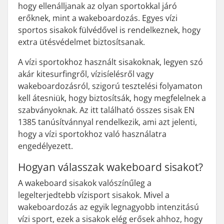
hogy ellenálljanak az olyan sportokkal járó
erőknek, mint a wakeboardozás. Egyes vízi
sportos sisakok fülvédővel is rendelkeznek, hogy
extra ütésvédelmet biztosítsanak.
A vízi sportokhoz használt sisakoknak, legyen szó
akár kitesurfingről, vízisíelésről vagy
wakeboardozásról, szigorú tesztelési folyamaton
kell átesniük, hogy biztosítsák, hogy megfelelnek a
szabványoknak. Az itt található összes sisak EN
1385 tanúsítvánnyal rendelkezik, ami azt jelenti,
hogy a vízi sportokhoz való használatra
engedélyezett.
Hogyan válasszak wakeboard sisakot?
A wakeboard sisakok valószínűleg a
legelterjedtebb vízisport sisakok. Mivel a
wakeboardozás az egyik legnagyobb intenzitású
vízi sport, ezek a sisakok elég erősek ahhoz, hogy