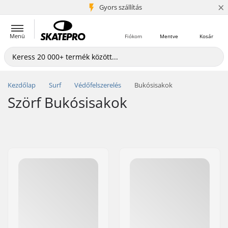
×
5+ millió ügyfél
Gyors szállítás
Menü
Fiókom
Mentve
Kosár
Kezdőlap
Surf
Védőfelszerelés
Bukósisakok
Szörf Bukósisakok