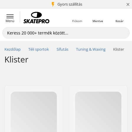
×
5+ millió ügyfél
Gyors szállítás
Menü
Fiókom
Mentve
Kosár
Kezdőlap
Téli sportok
Sífutás
Tuning & Waxing
Klister
Klister