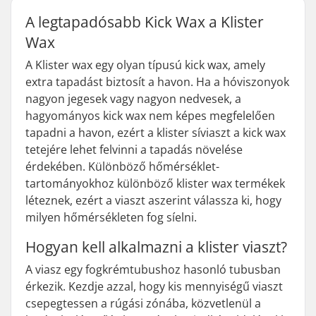
A legtapadósabb Kick Wax a Klister
Wax
A Klister wax egy olyan típusú kick wax, amely
extra tapadást biztosít a havon. Ha a hóviszonyok
nagyon jegesek vagy nagyon nedvesek, a
hagyományos kick wax nem képes megfelelően
tapadni a havon, ezért a klister síviaszt a kick wax
tetejére lehet felvinni a tapadás növelése
érdekében. Különböző hőmérséklet-
tartományokhoz különböző klister wax termékek
léteznek, ezért a viaszt aszerint válassza ki, hogy
milyen hőmérsékleten fog síelni.
Hogyan kell alkalmazni a klister viaszt?
A viasz egy fogkrémtubushoz hasonló tubusban
érkezik. Kezdje azzal, hogy kis mennyiségű viaszt
csepegtessen a rúgási zónába, közvetlenül a