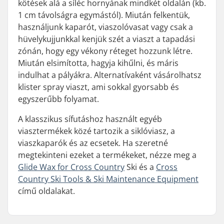
kötések alá a síléc hornyának mindkét oldalán (kb.
1 cm távolságra egymástól). Miután felkentük,
használjunk kaparót, viaszolóvasat vagy csak a
hüvelykujjunkkal kenjük szét a viaszt a tapadási
zónán, hogy egy vékony réteget hozzunk létre.
Miután elsimította, hagyja kihűlni, és máris
indulhat a pályákra. Alternatívaként vásárolhatsz
klister spray viaszt, ami sokkal gyorsabb és
egyszerűbb folyamat.
A klasszikus sífutáshoz használt egyéb
viasztermékek közé tartozik a siklóviasz, a
viaszkaparók és az ecsetek. Ha szeretné
megtekinteni ezeket a termékeket, nézze meg a
Glide Wax for Cross Country
Ski és a
Cross
Country Ski Tools & Ski Maintenance Equipment
című oldalakat.