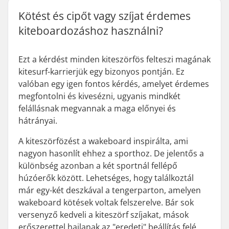
Kötést és cipőt vagy szíjat érdemes
kiteboardozáshoz használni?
Ezt a kérdést minden kiteszörfös felteszi magának
kitesurf-karrierjük egy bizonyos pontján. Ez
valóban egy igen fontos kérdés, amelyet érdemes
megfontolni és kivesézni, ugyanis mindkét
felállásnak megvannak a maga előnyei és
hátrányai.
A kiteszörfözést a wakeboard inspirálta, ami
nagyon hasonlít ehhez a sporthoz. De jelentős a
különbség azonban a két sportnál fellépő
húzóerők között. Lehetséges, hogy találkoztál
már egy-két deszkával a tengerparton, amelyen
wakeboard kötések voltak felszerelve. Bár sok
versenyző kedveli a kiteszörf szíjakat, mások
erőszerettel hajlanak az "eredeti" beállítás felé,