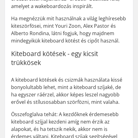
amelyet a wakeboardozás inspirált.
Ha megnézzük mit használnak a világ leghíresebb
kiteszörfösei, mint Youri Zoon, Alex Pastor és
Alberto Rondina, látni fogjuk, hogy majdnem
mindegyikük kiteboard kötést és cipőt használ.
Kiteboard kötések - egy kicsit
trükkösek
A kiteboard kötések és csizmák használata kissé
bonyolultabb lehet, mint a kiteboard szíjaké, de
ha egyszer ráérzel, akkor képes leszel nagyobb
erővel és stílusosabban szörfözni, mint valaha.
Összefoglalva tehát: A kezdőknek érdemesebb
kiteboard szíjjal kezdeni amíg nem érzik az
alapokat, és ha tetszik nekik, akkor nem is
érdemes váltani. Kiteboard szíjak segítségével