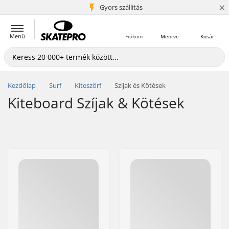
×
5+ millió ügyfél
Gyors szállítás
Menü
Fiókom
Mentve
Kosár
Kezdőlap
Surf
Kiteszörf
Szíjak és Kötések
Kiteboard Szíjak & Kötések