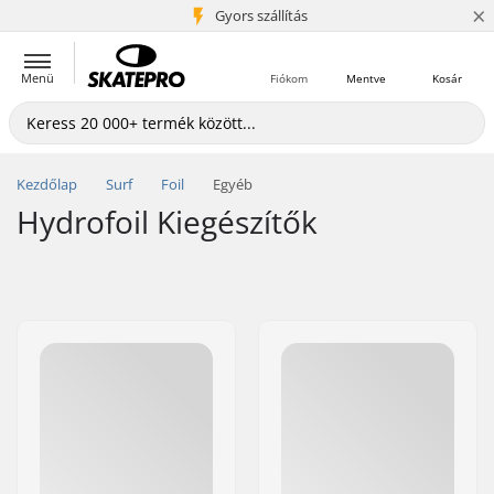
×
5+ millió ügyfél
Gyors szállítás
Menü
Fiókom
Mentve
Kosár
Kezdőlap
Surf
Foil
Egyéb
Hydrofoil Kiegészítők