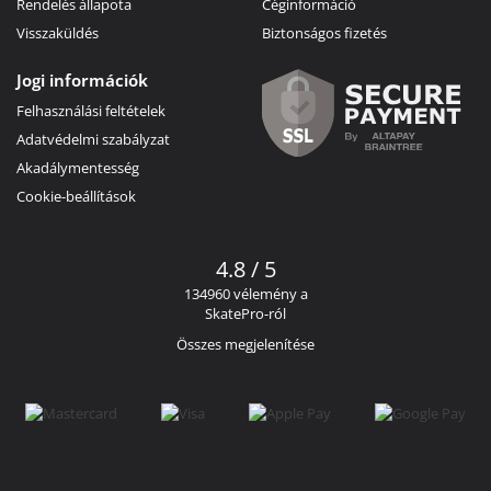
Rendelés állapota
Céginformáció
Visszaküldés
Biztonságos fizetés
Jogi információk
Felhasználási feltételek
Adatvédelmi szabályzat
Akadálymentesség
Cookie-beállítások
4.8 / 5
134960 vélemény a
SkatePro-ról
Összes megjelenítése
Facebook
Instagram
YouTube