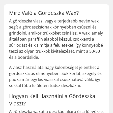
Mire Való a Gördeszka Wax?
A gördeszka viasz, vagy elterjedtebb nevén wax,
segít a gördeszkádnak könnyebben csúszni és
grindolni, amikor trükköket csinálsz. A wax, amely
általában paraffin alapból készül, csökkenti a
súrlódást és kisimítja a felületeket, így könnyebbé
teszi az olyan trükkök kivitelezését, mint a 50/50
és a boardslide.
A viasz használata nagy különbséget jelenthet a
gördeszkázás élményében. Sok korlát, szegély és
padka már egy kis viasszal csúszhatóvá válik, így
sokkal több felületen tudsz deszkázni.
Hogyan Kell Használni a Gördeszka
Viaszt?
A gördeszka waxot a deszkád aljára és a függőkre,