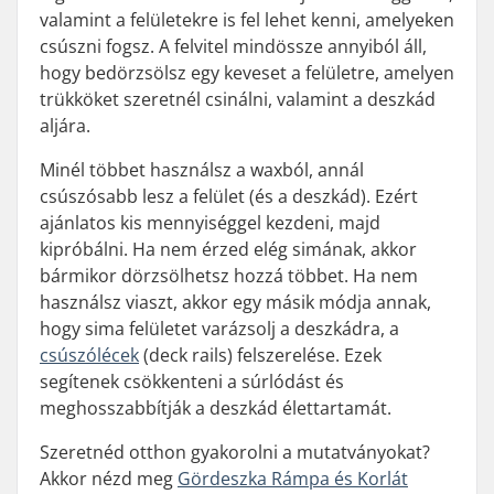
valamint a felületekre is fel lehet kenni, amelyeken
csúszni fogsz. A felvitel mindössze annyiból áll,
hogy bedörzsölsz egy keveset a felületre, amelyen
trükköket szeretnél csinálni, valamint a deszkád
aljára.
Minél többet használsz a waxból, annál
csúszósabb lesz a felület (és a deszkád). Ezért
ajánlatos kis mennyiséggel kezdeni, majd
kipróbálni. Ha nem érzed elég simának, akkor
bármikor dörzsölhetsz hozzá többet. Ha nem
használsz viaszt, akkor egy másik módja annak,
hogy sima felületet varázsolj a deszkádra, a
csúszólécek
(deck rails) felszerelése. Ezek
segítenek csökkenteni a súrlódást és
meghosszabbítják a deszkád élettartamát.
Szeretnéd otthon gyakorolni a mutatványokat?
Akkor nézd meg
Gördeszka Rámpa és Korlát