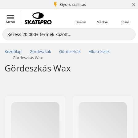
×
5+ millió ügyfél
Gyors szállítás
Menü
Fiókom
Mentve
Kosár
Kezdőlap
Gördeszkák
Gördeszkák
Alkatrészek
Gördeszkás Wax
Gördeszkás Wax