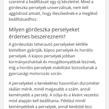
szeretné a beállításait egy új készlettel. Mivel a
gördeszka perselyek univerzálisak, nem kell
aggódnod amiatt, hogy illeszkednek-e a meglévő
beállításaidhoz.
Milyen gördeszka perselyeket
érdemes beszereznem?
A gördeszkás teherautó perselyeket kétféle
kivitelben gyártják, kúpos perselyek és hordós
perselyek. A kúpos perselyek jobban
kormányozhatóak és mozgékonyabbak lesznek,
míg a hordós perselyek stabilitást biztosítanak a
gyorsasági motorozás során.
A perselyeket a kerekekhez hasonlóan durométer
skálán mérik, minél magasabb a szám, annál
keményebb a persely. A súlya és a kívánt vezetési
mód alapján kell beállítania. Például minél
keményebbek a perselyek, annál kevésbé lesz