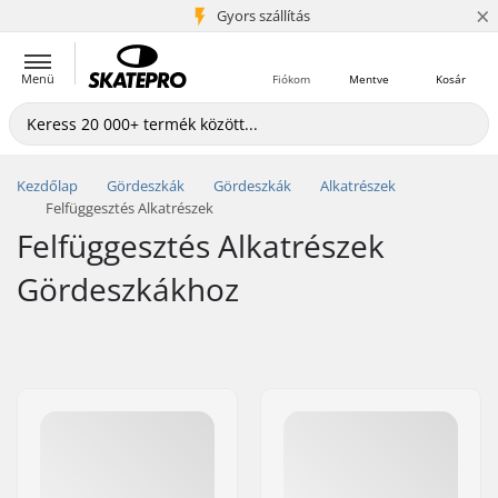
×
5+ millió ügyfél
Gyors szállítás
Menü
Fiókom
Mentve
Kosár
Kezdőlap
Gördeszkák
Gördeszkák
Alkatrészek
Felfüggesztés Alkatrészek
Felfüggesztés Alkatrészek
Gördeszkákhoz