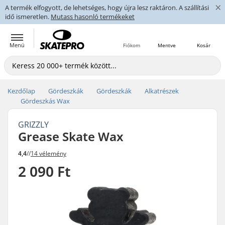
×
A termék elfogyott, de lehetséges, hogy újra lesz raktáron. A szállítási
idő ismeretlen.
Mutass hasonló termékeket
Menü
Fiókom
Mentve
Kosár
Kezdőlap
Gördeszkák
Gördeszkák
Alkatrészek
Gördeszkás Wax
GRIZZLY
Grease Skate Wax
4,4
//
14 vélemény
2 090 Ft