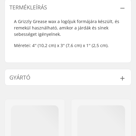
TERMÉKLEÍRÁS
A Grizzly Grease wax a logójuk formájára készült, és
remekül használható, amikor a járdák és sínek
sebességet igényelnek.
Méretei: 4'' (10,2 cm) x 3'' (7,6 cm) x 1'' (2,5 cm).
GYÁRTÓ
Név:
Emporium A/S
Cím:
Rolighedsvej 20, 1958
Frederiksberg C
Irányítószám:
1958
Város:
Copenhagen
Ország:
Dánia