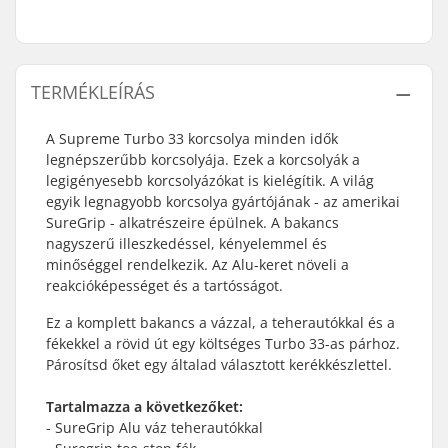
TERMÉKLEÍRÁS
A Supreme Turbo 33 korcsolya minden idők
legnépszerűbb korcsolyája. Ezek a korcsolyák a
legigényesebb korcsolyázókat is kielégítik. A világ
egyik legnagyobb korcsolya gyártójának - az amerikai
SureGrip - alkatrészeire épülnek. A bakancs
nagyszerű illeszkedéssel, kényelemmel és
minőséggel rendelkezik. Az Alu-keret növeli a
reakcióképességet és a tartósságot.
Ez a komplett bakancs a vázzal, a teherautókkal és a
fékekkel a rövid út egy költséges Turbo 33-as párhoz.
Párosítsd őket egy általad választott kerékkészlettel.
Tartalmazza a következőket:
- SureGrip Alu váz teherautókkal