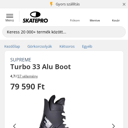
×
5+ millió ügyfél
Gyors szállítás
Menü
Fiókom
Mentve
Kosár
Kezdőlap
Görkorcsolyák
Kétsoros
Egyéb
SUPREME
Turbo 33 Alu Boot
4,7
//
37 vélemény
79 590 Ft