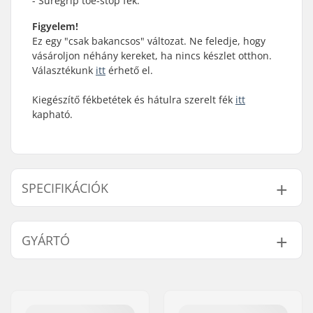
- Suregrip toe-stop fék.
Figyelem!
Ez egy "csak bakancsos" változat. Ne feledje, hogy
vásároljon néhány kereket, ha nincs készlet otthon.
Választékunk
itt
érhető el.
Kiegészítő fékbetétek és hátulra szerelt fék
itt
kapható.
SPECIFIKÁCIÓK
Kerék átmérő:
Not included
GYÁRTÓ
Alap anyaga:
Alumínium
Cipő típusa:
Kemény
Név:
JustSupreme ApS
Záródás:
Fűzős
Cím:
Ydervang 5
Héj anyaga:
Műanyag
Irányítószám:
4300