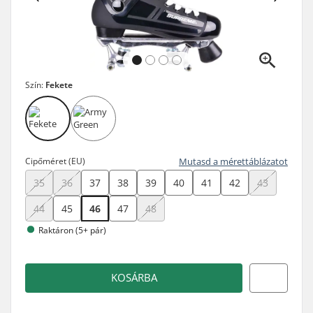
Szín:
Fekete
Cipőméret (EU)
Mutasd a mérettáblázatot
35
36
37
38
39
40
41
42
43
44
45
46
47
48
Raktáron (5+ pár)
KOSÁRBA