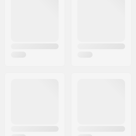
Bélés anyaga:
Nem meghatározott
Város:
Holbæk
Fék:
Igen
Ország:
Dánia