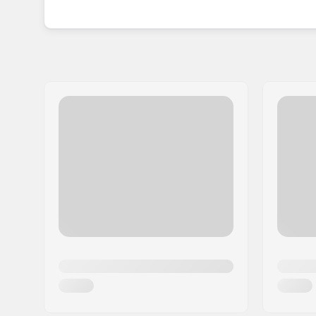
korcsolyákkal bővítette a választékát. A kezdete
görkorcsolyák nagy részének beszállítója, ami 
termékeik miatt.