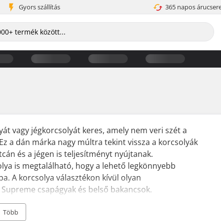
Gyors szállítás
365 napos árucser
yát vagy jégkorcsolyát keres, amely nem veri szét a
Ez a dán márka nagy múltra tekint vissza a korcsolyák
cán és a jégen is teljesítményt nyújtanak.
ya is megtalálható, hogy a lehető legkönnyebb
a. A korcsolya választékon kívül olyan
t a Supreme csapágyak és belső bakancsok.
rcsolyát Dániában, majd két évvel később inline
Több