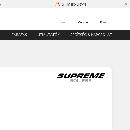
×
e
5+ millió ügyfél
Fiókom
Mentve
Kosár
LEÁRAZÁS
ÚTMUTATÓK
SEGÍTSÉG & KAPCSOLAT