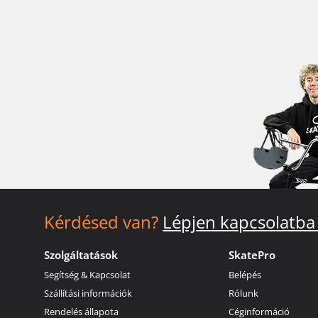
Kérdésed van?
Lépjen kapcsolatba
Szolgáltatások
SkatePro
Segítség & Kapcsolat
Belépés
Szállítási információk
Rólunk
Rendelés állapota
Céginformáció