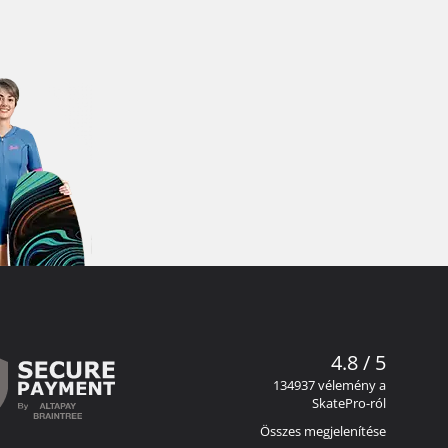
4.8 / 5
134937 vélemény a
SkatePro-ról
Összes megjelenítése