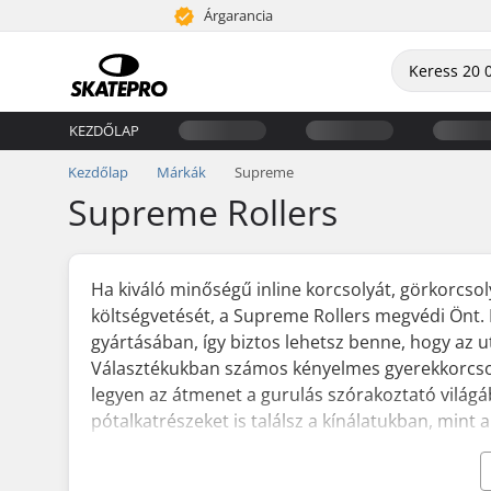
Árgarancia
KEZDŐLAP
Kezdőlap
Márkák
Supreme
Supreme Rollers
Ha kiváló minőségű inline korcsolyát, görkorcsol
költségvetését, a Supreme Rollers megvédi Önt. 
gyártásában, így biztos lehetsz benne, hogy az ut
Választékukban számos kényelmes gyerekkorcsol
legyen az átmenet a gurulás szórakoztató világáb
pótalkatrészeket is találsz a kínálatukban, min
A márka 1982-ben adta ki az első Supreme görko