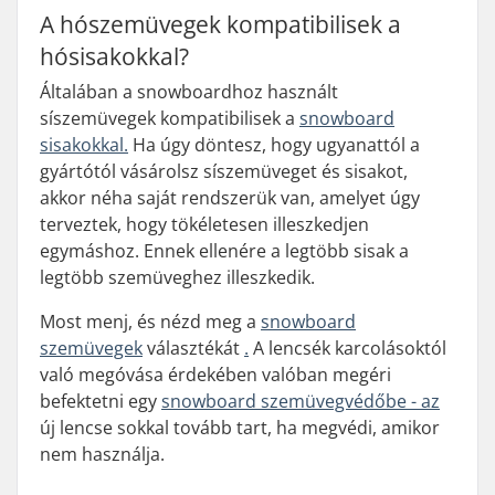
A hószemüvegek kompatibilisek a
hósisakokkal?
Általában a snowboardhoz használt
síszemüvegek kompatibilisek a
snowboard
sisakokkal.
Ha úgy döntesz, hogy ugyanattól a
gyártótól vásárolsz síszemüveget és sisakot,
akkor néha saját rendszerük van, amelyet úgy
terveztek, hogy tökéletesen illeszkedjen
egymáshoz. Ennek ellenére a legtöbb sisak a
legtöbb szemüveghez illeszkedik.
Most menj, és nézd meg a
snowboard
szemüvegek
választékát
.
A lencsék karcolásoktól
való megóvása érdekében valóban megéri
befektetni egy
snowboard szemüvegvédőbe - az
új lencse sokkal tovább tart, ha megvédi, amikor
nem használja.