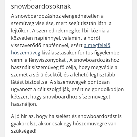
snowboardosoknak
A snowboardozáshoz elengedhetetlen a
szemüveg viselése, mert segít tisztán látni a
lejtőkön. A szemednek meg kell birkóznia a
közvetlen napfénnyel, valamint a hóról
visszaverődő napfénnyel, ezért
a megfelelő
hószemüveg
kiválasztásakor fontos figyelembe
venni a fényviszonyokat
.
A snowboardozáshoz
használt síszemüveg fő célja, hogy megvédje a
szemét a sérülésektől, és a lehető legtisztább
látást biztosítsa. A síszemüvegek pontosan
ugyanezt a célt szolgálják, ezért ne gondolkodjon
kétszer, hogy snowboardhoz síszemüveget
használjon.
A jó hír az, hogy ha síelést és snowboardozást is
gyakorolsz, akkor csak egy hószemüvegre van
szükséged!