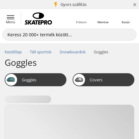
×
5+ millió ügyfél
Gyors szállítás
Menü
Fiókom
Mentve
Kosár
Kezdőlap
Téli sportok
Snowboardok
Goggles
Goggles
Goggles
Covers