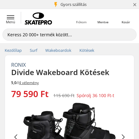
×
5+ millió ügyfél
Gyors szállítás
Menü
Fiókom
Mentve
Kosár
Kezdőlap
Surf
Wakeboardok
Kötések
RONIX
Divide Wakeboard Kötések
5,0
//
4 vélemény
79 590 Ft
115 690 Ft
Spórolj
36 100 Ft
-t