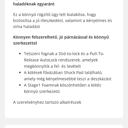
haladóknak egyaránt
Ez a könnyű rögzítő úgy lett kialakítva, hogy
biztosítsa a jó illeszkedést, valamint a kényelmes és
sima haladást
Könnyen felszerelhető, jó párnázással és könnyű
szerkezettel
Tetszeni fognak a Slid-to-lock és a Pull-To-
Release AutoLock rendszerek, amelyek
megkönnyítik a fel- és levételt
A kötések fővázában Shock Pad található,
amely még kényelmesebbé teszi a deszkázást
A Stage1 Foamnak köszönhetően a kötés
könnyű szerkezetű
A szerelvényhez tartozó alkatrészek