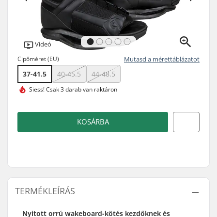
Videó
Cipőméret (EU)
Mutasd a mérettáblázatot
37-41.5
40-45.5
44-48.5
Siess!
Csak 3 darab van raktáron
KOSÁRBA
TERMÉKLEÍRÁS
Nyitott orrú wakeboard-kötés kezdőknek és