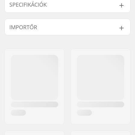
SPECIFIKÁCIÓK
Kompatibilis
Csavarmenetes
,
IMPORTŐR
felcsatolási rendszer:
Channel
Kiegészítő tartozékok:
M6 Screws For Board
Név:
Centrano ApS
Mounting
Cím:
Omega 6
Irányítószám:
8382
Város:
Hinnerup
Ország:
Dánia