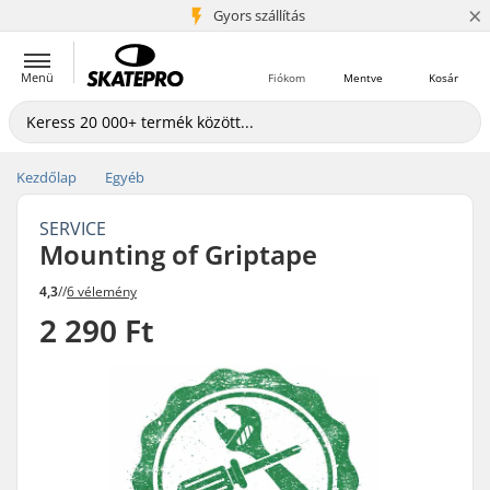
×
5+ millió ügyfél
Gyors szállítás
Menü
Fiókom
Mentve
Kosár
Kezdőlap
Egyéb
SERVICE
Mounting of Griptape
4,3
//
6 vélemény
2 290 Ft