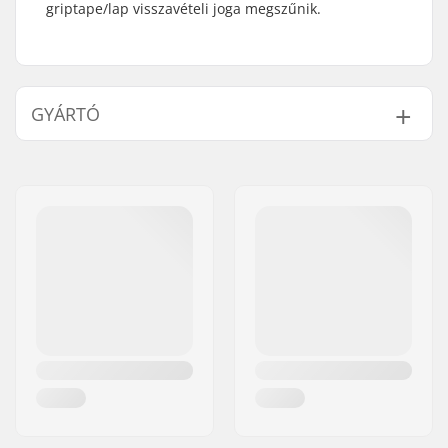
griptape/lap visszavételi joga megszűnik.
GYÁRTÓ
Név:
SkatePro
Cím:
Omega 6
Irányítószám:
8382
Város:
Hinnerup
Ország:
Dánia