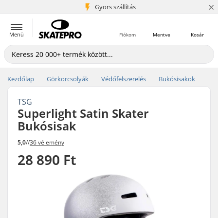
×
5+ millió ügyfél
Gyors szállítás
Menü
Fiókom
Mentve
Kosár
Kezdőlap
Görkorcsolyák
Védőfelszerelés
Bukósisakok
TSG
Superlight Satin Skater
Bukósisak
5,0
//
36 vélemény
28 890 Ft