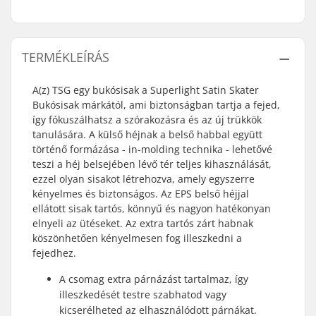
TERMÉKLEÍRÁS
A(z) TSG egy bukósisak a Superlight Satin Skater
Bukósisak márkától, ami biztonságban tartja a fejed,
így fókuszálhatsz a szórakozásra és az új trükkök
tanulására. A külső héjnak a belső habbal együtt
történő formázása - in-molding technika - lehetővé
teszi a héj belsejében lévő tér teljes kihasználását,
ezzel olyan sisakot létrehozva, amely egyszerre
kényelmes és biztonságos. Az EPS belső héjjal
ellátott sisak tartós, könnyű és nagyon hatékonyan
elnyeli az ütéseket. Az extra tartós zárt habnak
köszönhetően kényelmesen fog illeszkedni a
fejedhez.
A csomag extra párnázást tartalmaz, így
illeszkedését testre szabhatod vagy
kicserélheted az elhasználódott párnákat.