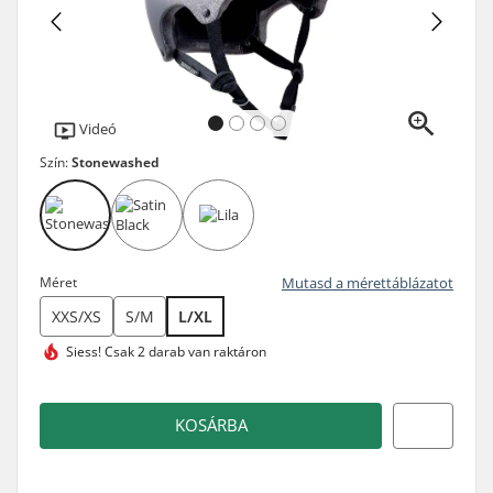
Videó
Szín:
Stonewashed
Méret
Mutasd a mérettáblázatot
XXS/XS
S/M
L/XL
Siess!
Csak 2 darab van raktáron
KOSÁRBA