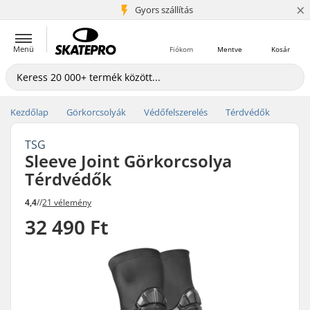
×
5+ millió ügyfél
Gyors szállítás
Menü
Fiókom
Mentve
Kosár
Kezdőlap
Görkorcsolyák
Védőfelszerelés
Térdvédők
TSG
Sleeve Joint Görkorcsolya
Térdvédők
4,4
//
21 vélemény
32 490 Ft