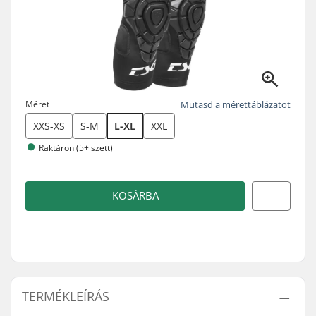
Méret
Mutasd a mérettáblázatot
XXS-XS
S-M
L-XL
XXL
Raktáron (5+ szett)
KOSÁRBA
TERMÉKLEÍRÁS