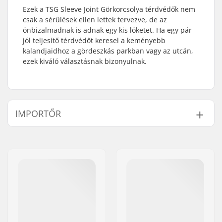
Ezek a TSG Sleeve Joint Görkorcsolya térdvédők nem
csak a sérülések ellen lettek tervezve, de az
önbizalmadnak is adnak egy kis löketet. Ha egy pár
jól teljesítő térdvédőt keresel a keményebb
kalandjaidhoz a gördeszkás parkban vagy az utcán,
ezek kiváló választásnak bizonyulnak.
IMPORTŐR
Név:
Centrano ApS
Cím:
Omega 6
Irányítószám:
8382
Város:
Hinnerup
Ország:
Dánia