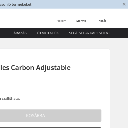
×
asonló termékeket
Fiókom
Mentve
Kosár
LEÁRAZÁS
ÚTMUTATÓK
SEGÍTSÉG & KAPCSOLAT
les Carbon Adjustable
szállítható.
KOSÁRBA