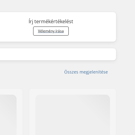
Írj termékértékelést
Vélemény írása
Összes megjelenítése