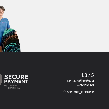
4.8 / 5
134937 vélemény a
SkatePro-ról
Összes megjelenítése