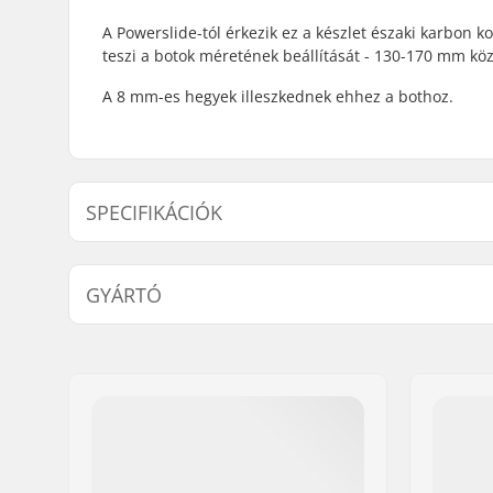
A Powerslide-tól érkezik ez a készlet északi karbon 
teszi a botok méretének beállítását - 130-170 mm köz
A 8 mm-es hegyek illeszkednek ehhez a bothoz.
SPECIFIKÁCIÓK
Csúcs átmérője:
8mm
GYÁRTÓ
Név:
Powerslide Sport
Cím:
Esbachgraben 1
Irányítószám:
95463
Város:
Bindlach
Ország:
Németország