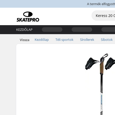
A termék elfogyott,
KEZDŐLAP
Kezdőlap
Téli sportok
Sírollerek
Síbotok
Vissza