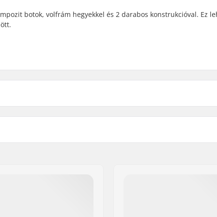
kompozit botok, volfrám hegyekkel és 2 darabos konstrukcióval. Ez l
ött.
artikelvertriebs GmbH