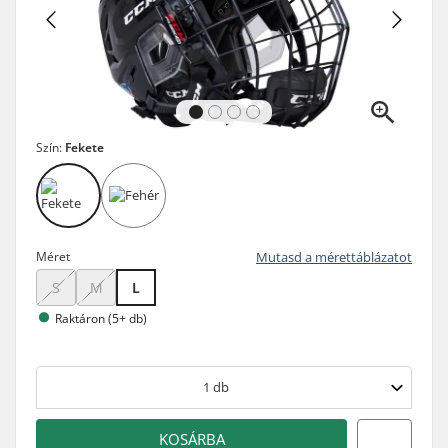
Szín:
Fekete
Méret
Mutasd a mérettáblázatot
S
M
L
Raktáron (5+ db)
1
db
KOSÁRBA