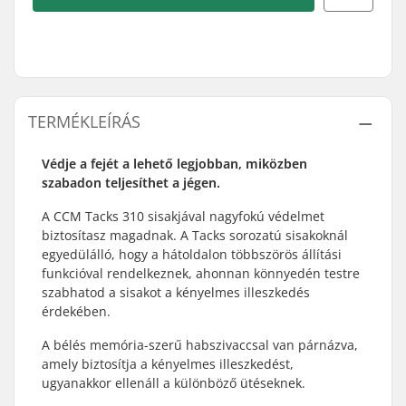
TERMÉKLEÍRÁS
Védje a fejét a lehető legjobban, miközben
szabadon teljesíthet a jégen.
A CCM Tacks 310 sisakjával nagyfokú védelmet
biztosítasz magadnak. A Tacks sorozatú sisakoknál
egyedülálló, hogy a hátoldalon többszörös állítási
funkcióval rendelkeznek, ahonnan könnyedén testre
szabhatod a sisakot a kényelmes illeszkedés
érdekében.
A bélés memória-szerű habszivaccsal van párnázva,
amely biztosítja a kényelmes illeszkedést,
ugyanakkor ellenáll a különböző ütéseknek.