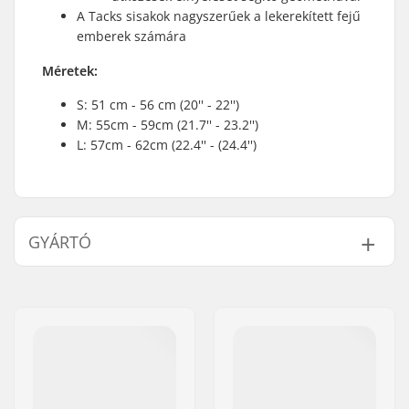
A Tacks sisakok nagyszerűek a lekerekített fejű
emberek számára
Méretek:
S: 51 cm - 56 cm (20'' - 22'')
M: 55cm - 59cm (21.7'' - 23.2'')
L: 57cm - 62cm (22.4'' - (24.4'')
GYÁRTÓ
Név:
CCM hockey AB
Cím:
Gårdsvägen 13
Irányítószám:
SE-16970
Város:
Solna
Ország:
Svédország