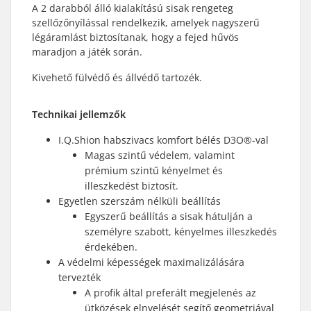
A 2 darabból álló kialakítású sisak rengeteg
szellőzőnyílással rendelkezik, amelyek nagyszerű
légáramlást biztosítanak, hogy a fejed hűvös
maradjon a játék során.
Kivehető fülvédő és állvédő tartozék.
Technikai jellemzők
I.Q.Shion habszivacs komfort bélés D3O®-val
Magas szintű védelem, valamint
prémium szintű kényelmet és
illeszkedést biztosít.
Egyetlen szerszám nélküli beállítás
Egyszerű beállítás a sisak hátulján a
személyre szabott, kényelmes illeszkedés
érdekében.
A védelmi képességek maximalizálására
tervezték
A profik által preferált megjelenés az
ütközések elnyelését segítő geometriával