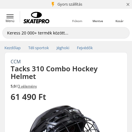
×
5+ millió ügyfél
Gyors szállítás
Menü
Fiókom
Mentve
Kosár
Kezdőlap
Téli sportok
Jéghoki
Fejvédők
CCM
Tacks 310 Combo Hockey
Helmet
5,0
//
3 vélemény
61 490 Ft