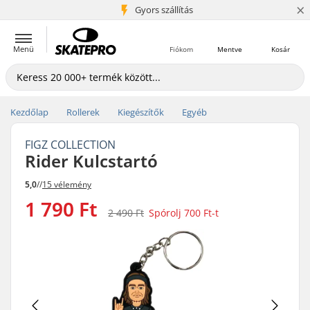
×
5+ millió ügyfél
Gyors szállítás
Menü
Fiókom
Mentve
Kosár
Kezdőlap
Rollerek
Kiegészítők
Egyéb
FIGZ COLLECTION
Rider Kulcstartó
5,0
//
15 vélemény
1 790 Ft
2 490 Ft
Spórolj
700 Ft
-t