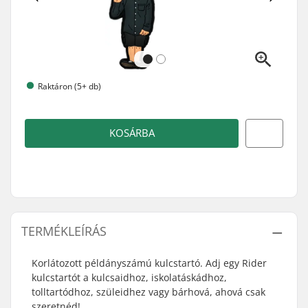
Raktáron (5+ db)
KOSÁRBA
TERMÉKLEÍRÁS
Korlátozott példányszámú kulcstartó. Adj egy Rider
kulcstartót a kulcsaidhoz, iskolatáskádhoz,
tolltartódhoz, szüleidhez vagy bárhová, ahová csak
szeretnéd!