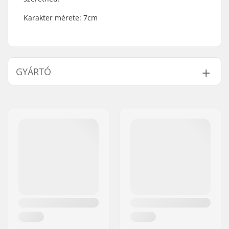
Karakter mérete: 7cm
GYÁRTÓ
Név:
Centrano
Cím:
Omega 6
Irányítószám:
8382
Város:
Hinnerup
Ország:
Dánia