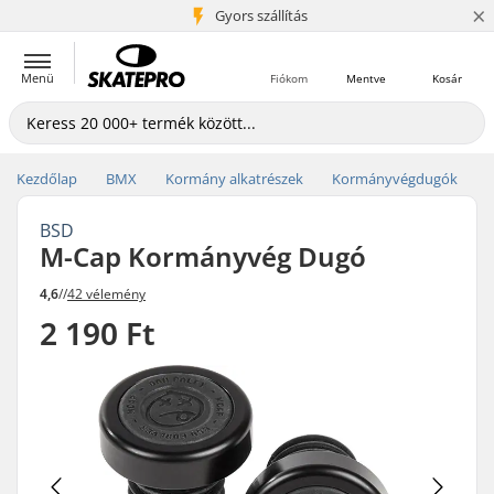
×
5+ millió ügyfél
Gyors szállítás
Menü
Fiókom
Mentve
Kosár
Kezdőlap
BMX
Kormány alkatrészek
Kormányvégdugók
BSD
M-Cap Kormányvég Dugó
4,6
//
42 vélemény
2 190 Ft