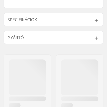
SPECIFIKÁCIÓK
Markolat
Acél
GYÁRTÓ
kompatibilis:
Súly:
75g
Név:
Sport Import GmbH
Cím:
Industriestr. 39
Irányítószám:
26188
Város:
Edewecht
Ország:
Németország