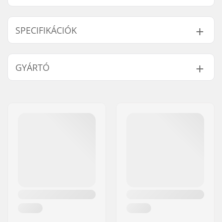
SPECIFIKÁCIÓK
Markolat
Alumínium, Acél
GYÁRTÓ
kompatibilis:
Súly:
15g
Név:
We Make Things GmbH
Cím:
RICHARD-BYRD-STR. 12
Irányítószám:
50829
Város:
Köln
Ország:
Németország