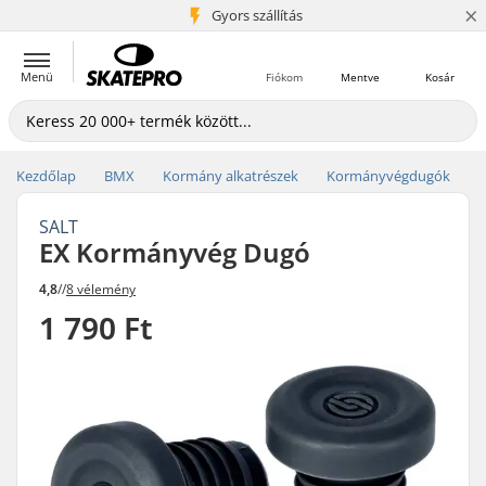
×
5+ millió ügyfél
Gyors szállítás
Menü
Fiókom
Mentve
Kosár
Kezdőlap
BMX
Kormány alkatrészek
Kormányvégdugók
SALT
EX Kormányvég Dugó
4,8
//
8 vélemény
1 790 Ft