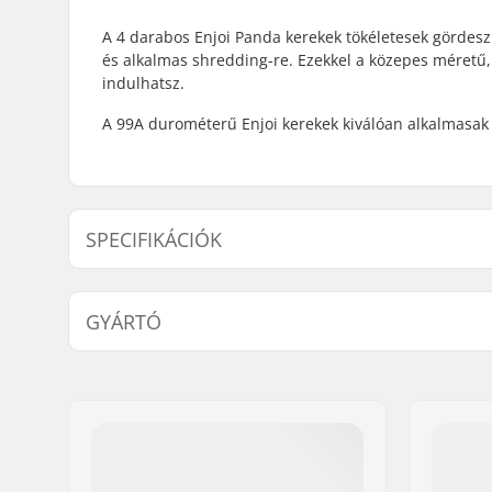
A 4 darabos Enjoi Panda kerekek tökéletesek gördes
és alkalmas shredding-re. Ezekkel a közepes méretű,
indulhatsz.
A 99A durométerű Enjoi kerekek kiválóan alkalmasak 
SPECIFIKÁCIÓK
Kerék átmérője:
53mm
GYÁRTÓ
Kerék keménysége:
99A
Név:
Emporium A/S
Cím:
Rolighedsvej 20, 1
Irányítószám:
1958
Város:
Copenhagen