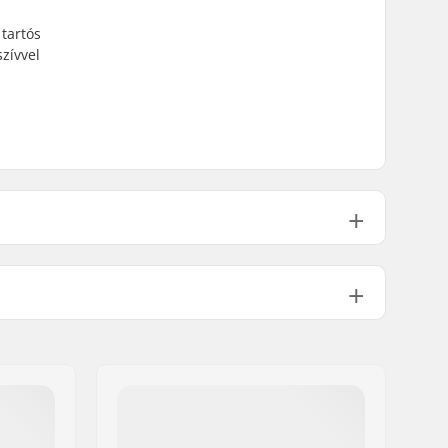
tartós
zívvel
PU anyag
4