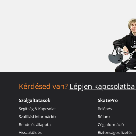
Kérdésed van?
Lépjen kapcsolatba
Szolgáltatások
SkatePro
Segítség & Kapcsolat
Belépés
Szállítási információk
Rólunk
Rendelés állapota
Céginformáció
Visszaküldés
Biztonságos fizetés