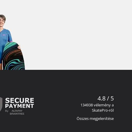
4.8 / 5
134938 vélemény a
SkatePro-ról
Összes megjelenítése