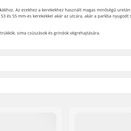
zkákhoz. Az ezekhez a kerekekhez használt magas minőségű uretán 
 53 és 55 mm-es kerekekkel akár az utcára, akár a parkba nyugodt s
trükkök, sima csúszások és grindok végrehajtására.
Kerék anyaga:
Kerék per csomag:
958 Frederiksberg C