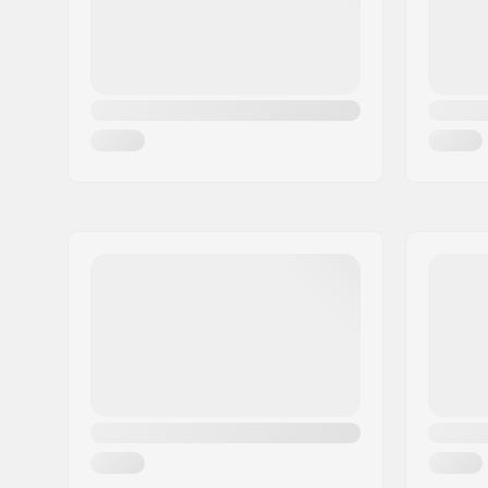
Ország:
Dánia