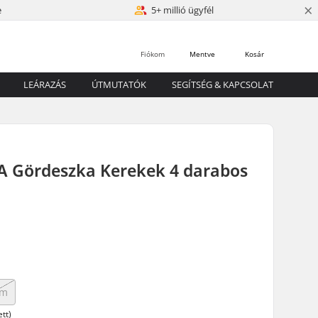
×
e
5+ millió ügyfél
Fiókom
Mentve
Kosár
LEÁRAZÁS
ÚTMUTATÓK
SEGÍTSÉG & KAPCSOLAT
A Gördeszka Kerekek 4 darabos
mm
tt)