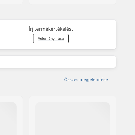
Írj termékértékelést
Vélemény írása
Összes megjelenítése