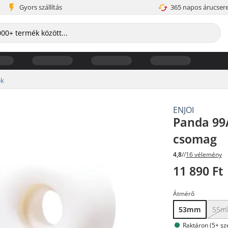
Gyors szállítás
365 napos árucser
ek
ENJOI
Panda 99
csomag
4,8
//
16 vélemény
11 890 Ft
Átmérő
53mm
55
Raktáron (5+ sze