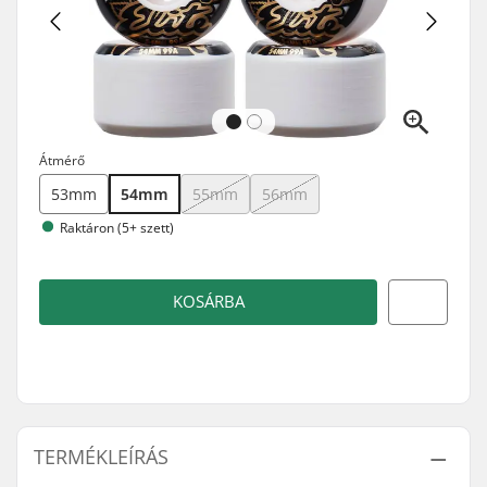
Átmérő
53mm
54mm
55mm
56mm
Raktáron (5+ szett)
KOSÁRBA
TERMÉKLEÍRÁS