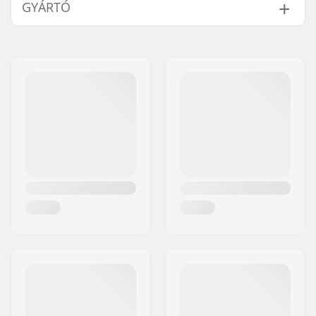
GYÁRTÓ
Kerék keménysége:
99A
Kerék anyaga:
PU anyag
Név:
Circus Circus ApS
Kerék per csomag:
4
Cím:
Australiensvej 20. st. th.
Irányítószám:
2100
Város:
Copenhagen
Ország:
Dánia