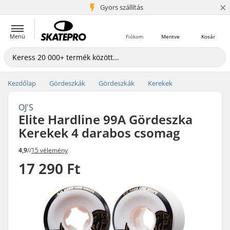
×
5+ millió ügyfél
Gyors szállítás
Menü
Fiókom
Mentve
Kosár
Kezdőlap
Gördeszkák
Gördeszkák
Kerekek
OJ'S
Elite Hardline 99A Gördeszka
Kerekek 4 darabos csomag
4,9
//
15 vélemény
17 290 Ft