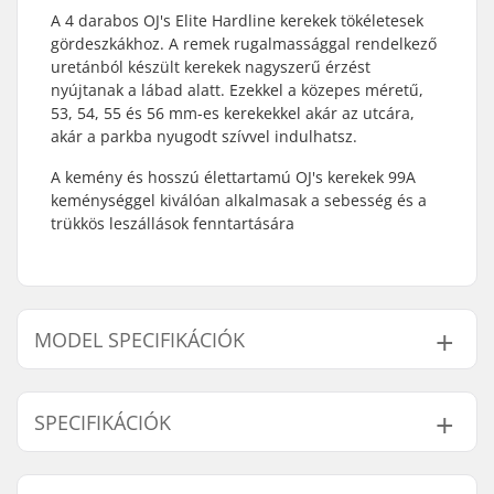
A 4 darabos OJ's Elite Hardline kerekek tökéletesek
gördeszkákhoz. A remek rugalmassággal rendelkező
uretánból készült kerekek nagyszerű érzést
nyújtanak a lábad alatt. Ezekkel a közepes méretű,
53, 54, 55 és 56 mm-es kerekekkel akár az utcára,
akár a parkba nyugodt szívvel indulhatsz.
A kemény és hosszú élettartamú OJ's kerekek 99A
keménységgel kiválóan alkalmasak a sebesség és a
trükkös leszállások fenntartására
MODEL SPECIFIKÁCIÓK
Modell
Kerék szélessége
Felfekvési felület
SPECIFIKÁCIÓK
53mm
34mm
-
54mm
34.5mm
23.4mm
Kerék átmérője:
53mm, 54mm