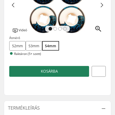
Videó
Átmérő
52mm
53mm
54mm
Raktáron (5+ szett)
KOSÁRBA
TERMÉKLEÍRÁS