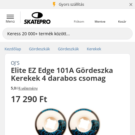
×
5+ millió ügyfél
Gyors szállítás
Menü
Fiókom
Mentve
Kosár
Kezdőlap
Gördeszkák
Gördeszkák
Kerekek
OJ'S
Elite EZ Edge 101A Gördeszka
Kerekek 4 darabos csomag
5,0
//
4 vélemény
17 290 Ft