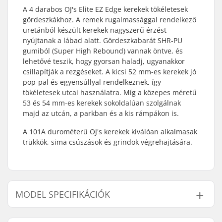
A 4 darabos OJ's Elite EZ Edge kerekek tökéletesek
gördeszkákhoz. A remek rugalmassággal rendelkező
uretánból készült kerekek nagyszerű érzést
nyújtanak a lábad alatt. Gördeszkabarát SHR-PU
gumiból (Super High Rebound) vannak öntve, és
lehetővé teszik, hogy gyorsan haladj, ugyanakkor
csillapítják a rezgéseket. A kicsi 52 mm-es kerekek jó
pop-pal és egyensúllyal rendelkeznek, így
tökéletesek utcai használatra. Míg a közepes méretű
53 és 54 mm-es kerekek sokoldalúan szolgálnak
majd az utcán, a parkban és a kis rámpákon is.
A 101A durométerű OJ's kerekek kiválóan alkalmasak
trükkök, sima csúszások és grindok végrehajtására.
MODEL SPECIFIKÁCIÓK
Modell
Kerék szélessége
Felfekvési felület