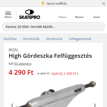
×
5+ millió ügyfél
Gyors szállítás
Menü
Fiókom
Mentve
Kosár
Kezdőlap
Gördeszkák
Gördeszkák
Felfüggesztések
IRON
High Gördeszka Felfüggesztés
4,7
//
35 vélemény
4 290 Ft
6 490 Ft
Spórolj
2 200 Ft
-t