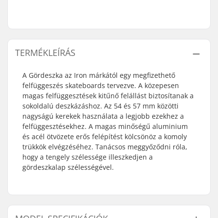
TERMÉKLEÍRÁS
A Gördeszka az Iron márkától egy megfizethető
felfüggeszés skateboards tervezve. A közepesen
magas felfüggesztések kitűnő felállást biztosítanak a
sokoldalú deszkázáshoz. Az 54 és 57 mm közötti
nagyságú kerekek használata a legjobb ezekhez a
felfüggesztésekhez. A magas minőségű aluminium
és acél ötvözete erős felépítést kölcsönöz a komoly
trükkök elvégzéséhez. Tanácsos meggyőződni róla,
hogy a tengely szélessége illeszkedjen a
gördeszkalap szélességével.