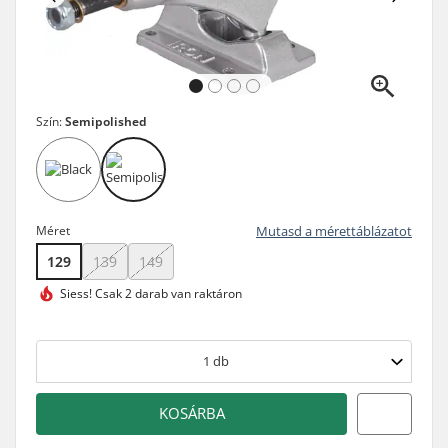
Szín:
Semipolished
Méret
Mutasd a mérettáblázatot
129
139
149
Siess!
Csak 2 darab van raktáron
1
db
KOSÁRBA