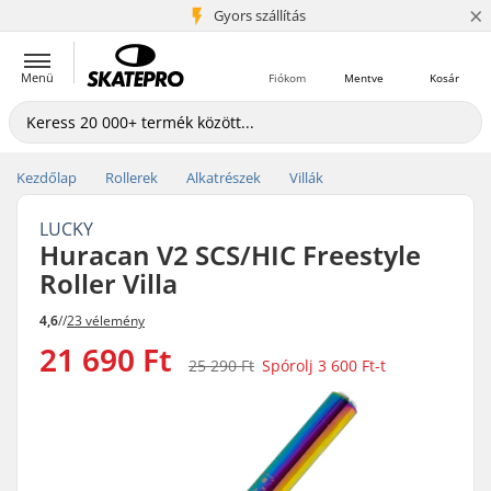
×
5+ millió ügyfél
Gyors szállítás
Menü
Fiókom
Mentve
Kosár
Kezdőlap
Rollerek
Alkatrészek
Villák
LUCKY
Huracan V2 SCS/HIC Freestyle
Roller Villa
4,6
//
23 vélemény
21 690 Ft
25 290 Ft
Spórolj
3 600 Ft
-t