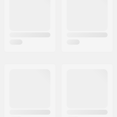
Keréktengely:
Tartalmazza
Tengely átmérője:
8mm
Keret távtartó típusa:
Beépített
Tartalmazott
Nem
kompressziós:
Villarózsa:
Tartalmazza
Kompressziós csavar:
Nem tartalmazza