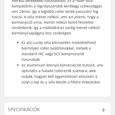
méretű kerekekkel használható. Ez a roller villa
kompatibilis a legnépszerűbb kerékagy szélességgel,
ami 24mm, így a legtöbb roller kerék passzolni fog
hozzá. A villa menet nélküli, ami azt jelenti, hogy a
kormánycső sima, menet nélküli külső felülettel
rendelkezik, így a működéshez pedig menet nélküli
kormánycsapágyra lesz szükséged.
Ez a(z) Lucky villa könnyedén működtethető
bármilyen roller beállításokkal, melyek a
standard HIC vagy SCS kompressziót
használják
Az alumínium könnyű konstrukciót biztosít, ami
optimális a haladó rollerezők számára, akik
tudják, hogyan kell egyenletesen elosztani a
súlyt a lap és a villa között a földre érkezéskor
SPECIFIKÁCIÓK