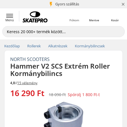
×
5+ millió ügyfél
Gyors szállítás
Menü
Fiókom
Mentve
Kosár
Kezdőlap
Rollerek
Alkatrészek
Kormánybilincsek
NORTH SCOOTERS
Hammer V2 SCS Extrém Roller
Kormánybilincs
4,8
//
15 vélemény
16 290 Ft
18 090 Ft
Spórolj
1 800 Ft
-t