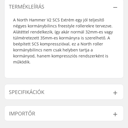
TERMÉKLEÍRÁS
A North Hammer V2 SCS Extrém egy jól teljesítő
négyes kormánybilincs freestyle rollerekre tervezve.
Alátéttel rendelkezik, így akár normál 32mm-es vagy
túlméretezett 35mm-es kormányra is szerelhető. A
beépített SCS kompresszióval, ez a North roller
kormánybilincs nem csak helyben tartja a
kormányod, hanem kompressziós rendszerként is
működik.
SPECIFIKÁCIÓK
Kormánybilincs belső
32mm (Regular),
IMPORTŐR
átmérő:
35mm (Oversized)
A kormánybilincs
Négyes
Név:
Centrano ApS