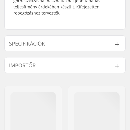
gördeszkázásnál használtaknál jobb tapadási
teljesítmény érdekében készült. Kifejezetten
robogózáshoz tervezték.
SPECIFIKÁCIÓK
Length:
54cm (21.3")
IMPORTŐR
Width:
15cm (5.9")
Súly:
8g
Név:
Centrano ApS
Cím:
Omega 6
Irányítószám:
8382
Város:
Hinnerup
Ország:
Dánia