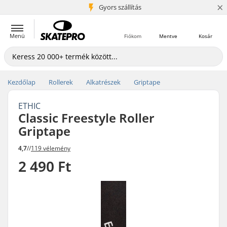
×
5+ millió ügyfél
Gyors szállítás
Menü
Fiókom
Mentve
Kosár
Kezdőlap
Rollerek
Alkatrészek
Griptape
ETHIC
Classic Freestyle Roller
Griptape
4,7
//
119 vélemény
2 490 Ft