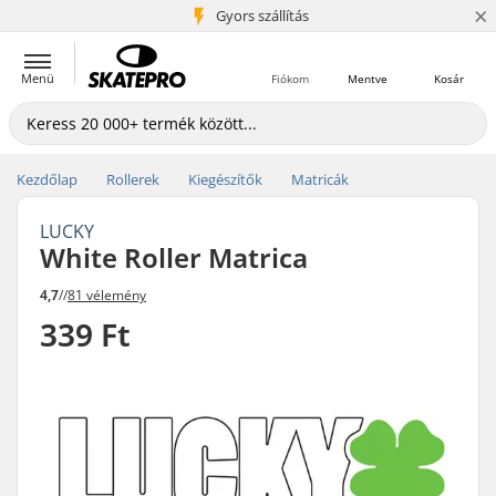
×
5+ millió ügyfél
Gyors szállítás
Menü
Fiókom
Mentve
Kosár
Kezdőlap
Rollerek
Kiegészítők
Matricák
LUCKY
White Roller Matrica
4,7
//
81 vélemény
339 Ft