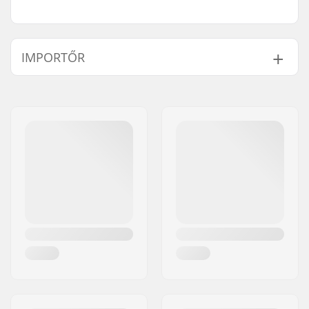
IMPORTŐR
Név:
Centrano ApS
Cím:
Omega 6
Irányítószám:
8382
Város:
Hinnerup
Ország:
Dánia