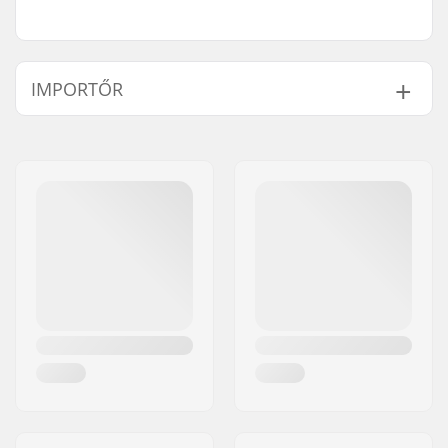
IMPORTŐR
Név:
Centrano ApS
Cím:
Omega 6
Irányítószám:
8382
Város:
Hinnerup
Ország:
Dánia