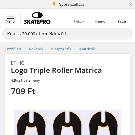
×
5+ millió ügyfél
Gyors szállítás
Menü
Fiókom
Mentve
Kosár
Kezdőlap
Rollerek
Kiegészítők
Matricák
ETHIC
Logo Triple Roller Matrica
4,8
//
21 vélemény
709 Ft