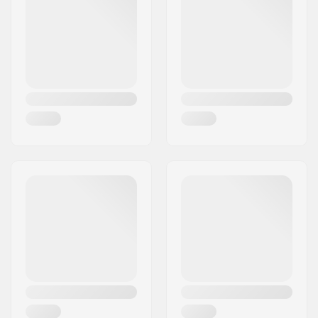
Város:
Köln
Ország:
Németország