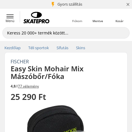
×
5+ millió ügyfél
Gyors szállítás
Menü
Fiókom
Mentve
Kosár
Kezdőlap
Téli sportok
Sífutás
Skins
FISCHER
Easy Skin Mohair Mix
Mászóbőr/Fóka
4,8
//
77 vélemény
25 290 Ft