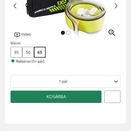
Videó
Méret
35
50
65
Raktáron (5+ pár)
1
pár
KOSÁRBA