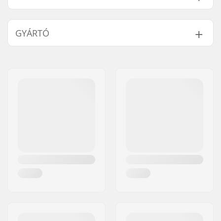
A következő termékek kompatibilisek a(z) Fischer
Easy Skin Mohair Mix Mászóbőr/Fóka:
GYÁRTÓ
Név:
Fischer Sports GmbH
Cím:
Fischerstraße 8
Kompatibilis alkatrészek
Irányítószám:
4910
Város:
Ried im Innkreis
Ország:
Ausztria