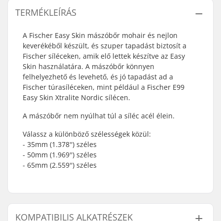
TERMÉKLEÍRÁS
A Fischer Easy Skin mászóbőr mohair és nejlon
keverékéből készült, és szuper tapadást biztosít a
Fischer síléceken, amik elő lettek készítve az Easy
Skin használatára. A mászóbőr könnyen
felhelyezhető és levehető, és jó tapadást ad a
Fischer túrasíléceken, mint például a Fischer E99
Easy Skin Xtralite Nordic sílécen.
A mászóbőr nem nyúlhat túl a síléc acél élein.
Válassz a különböző szélességek közül:
- 35mm (1.378'') széles
- 50mm (1.969'') széles
- 65mm (2.559'') széles
KOMPATIBILIS ALKATRÉSZEK