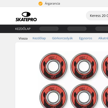
Árgarancia
KEZDŐLAP
Kezdőlap
Görkorcsolyák
Egysoros
Alkatr
Vissza