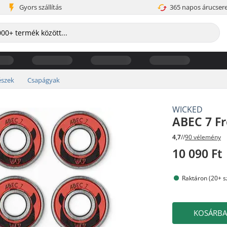
Gyors szállítás
365 napos árucser
észek
Csapágyak
WICKED
ABEC 7 F
4,7
//
90 vélemény
10 090 Ft
Raktáron (20+ s
KOSÁRB