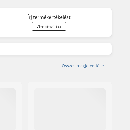
Írj termékértékelést
Vélemény írása
Összes megjelenítése