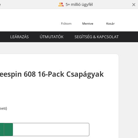
×
e
5+ millió ügyfél
Fiókom
Mentve
Kosár
LEÁRAZÁS
ÚTMUTATÓK
SEGÍTSÉG & KAPCSOLAT
reespin 608 16-Pack Csapágyak
zett)
A