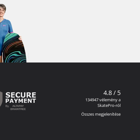
4.8 / 5
134947 vélemény a
SkatePro-ról
Összes megjelenítése