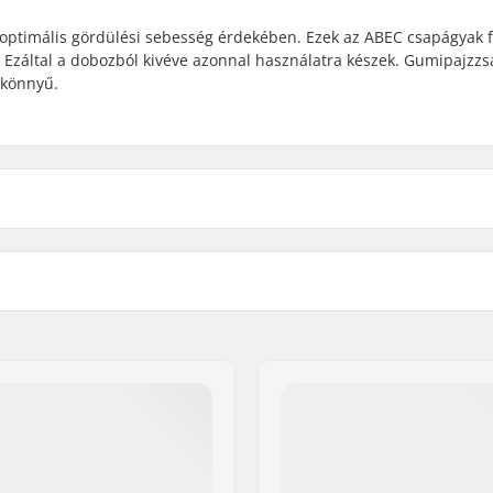
optimális gördülési sebesség érdekében. Ezek az ABEC csapágyak fe
 Ezáltal a dobozból kivéve azonnal használatra készek. Gumipajzzs
 könnyű.
Távtartók:
ed
Darab/Csomag:
Porvédő:
artikelvertriebs GmbH