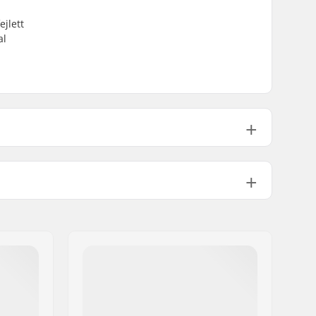
jlett
al
Nem tartalmazza
16
Igen