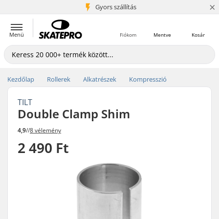
×
5+ millió ügyfél
Gyors szállítás
Menü
Fiókom
Mentve
Kosár
Kezdőlap
Rollerek
Alkatrészek
Kompresszió
TILT
Double Clamp Shim
4,9
//
8 vélemény
2 490 Ft