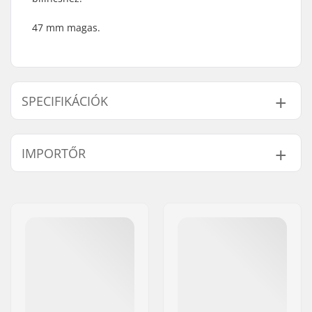
47 mm magas.
SPECIFIKÁCIÓK
Kompresszió típusa:
SCS
IMPORTŐR
Alátétlemez hossza:
47mm
Név:
Centrano ApS
Cím:
Omega 6
Irányítószám:
8382
Város:
Hinnerup
Ország:
Dánia