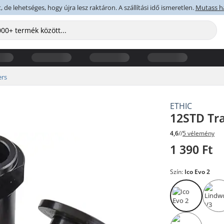
 de lehetséges, hogy újra lesz raktáron. A szállítási idő ismeretlen.
Mutass h
ers
ETHIC
12STD Tra
4,6
//
5 vélemény
1 390 Ft
Szín:
Ico Evo 2