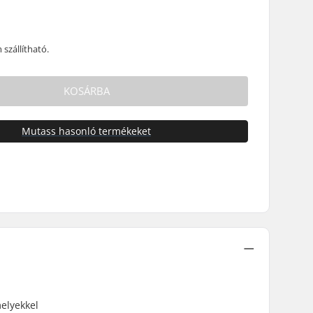
szállítható.
KOSÁRBA
Mutass hasonló termékeket
melyekkel