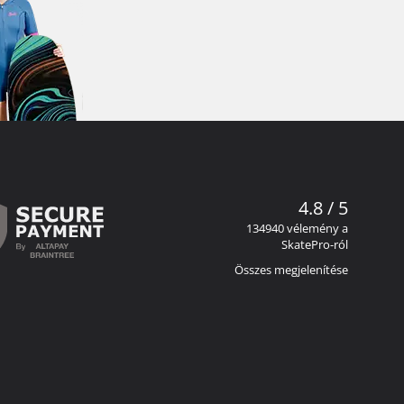
4.8 / 5
134940 vélemény a
SkatePro-ról
Összes megjelenítése