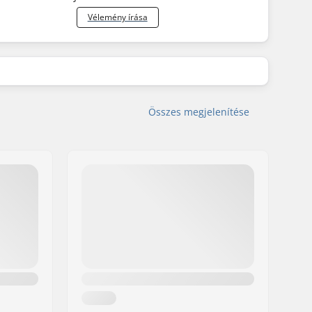
Vélemény írása
Összes megjelenítése