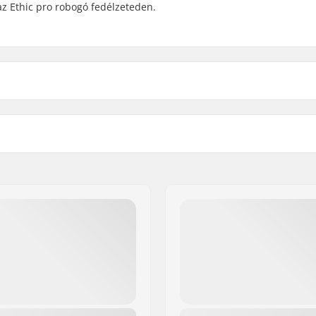
z Ethic pro robogó fedélzeteden.
 Transition Spacers:
Ezekkel kompatibilis