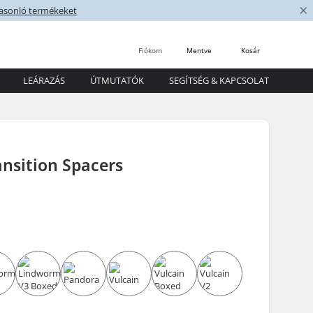
×
asonló termékeket
Fiókom
Mentve
Kosár
LEÁRAZÁS
ÚTMUTATÓK
SEGÍTSÉG & KAPCSOLAT
nsition Spacers