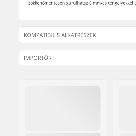
zökkenőmentesen gurulhatsz 8 mm-es tengelyekkel a
KOMPATIBILIS ALKATRÉSZEK
A következő termékek kompatibilisek a(z) Ethic 12STD
IMPORTŐR
Név:
Centrano ApS
Cím:
Omega 6
Irányítószám:
8382
Város:
Hinnerup
Ország:
Dánia