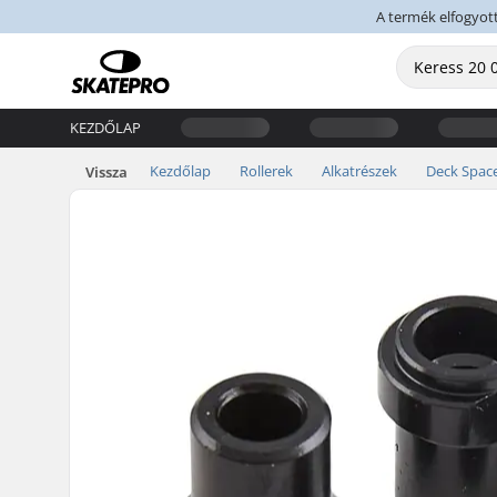
A termék elfogyott,
KEZDŐLAP
Kezdőlap
Rollerek
Alkatrészek
Deck Spac
Vissza