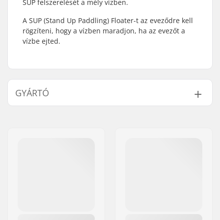
SUP felszerelését a mély vízben.
A SUP (Stand Up Paddling) Floater-t az eveződre kell
rögzíteni, hogy a vízben maradjon, ha az evezőt a
vízbe ejted.
GYÁRTÓ
Név:
Boards & More GmbH
Cím:
Rabach 1
Irányítószám:
A-4591
Város:
Molln
Ország:
Ausztria