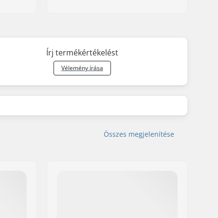
Írj termékértékelést
Vélemény írása
Összes megjelenítése