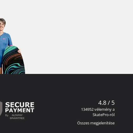
4.8 / 5
134952 vélemény a
SkatePro-ról
Összes megjelenítése