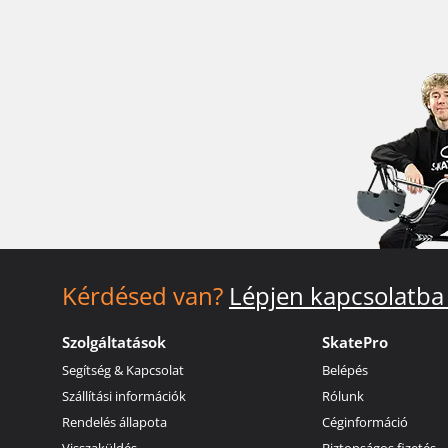
Kérdésed van?
Lépjen kapcsolatba
Szolgáltatások
SkatePro
Segítség & Kapcsolat
Belépés
Szállítási információk
Rólunk
Rendelés állapota
Céginformáció
Visszaküldés
Biztonságos fizetés