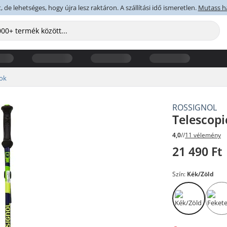
 de lehetséges, hogy újra lesz raktáron. A szállítási idő ismeretlen.
Mutass h
ok
ROSSIGNOL
Telescopic
4,0
//
11 vélemény
21 490 Ft
Szín:
Kék/Zöld