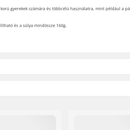
vő korú gyerekek számára és többcélú használatra, mint például a p
llítható és a súlya mindössze 160g.
ain
,
Túra
Bot Anyaga:
us illeszkedés
Nem: