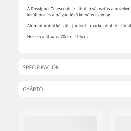
A Rossignol Telescopic Jr síbot jó választás a növek
kívüli por és a pályán lévő kemény csomag.
Alumíniumból készült, junior fit markolattal. A szár á
Hossza állítható: 70cm - 105cm
SPECIFIKÁCIÓK
Legjobb felhasználás:
All Mount
GYÁRTÓ
Markolatok:
Ergonomik
Síbot vég anyaga:
Steel
Név:
SKIS ROSSIGNOL SAS
Cím:
98 rue Louis Barran
Irányítószám:
38430
Város:
Saint-Jean de Moirans