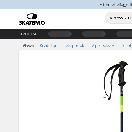
A termék elfogyott,
KEZDŐLAP
Kezdőlap
Téli sportok
Alpesi sílécek
Síbot
Vissza