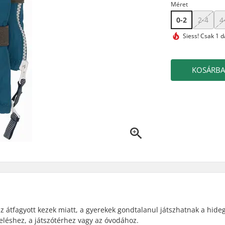
Méret
0-2
2-4
4
Siess!
Csak 1 d
KOSÁRB
z átfagyott kezek miatt, a gyerekek gondtalanul játszhatnak a hideg
íeléshez, a játszótérhez vagy az óvodához.