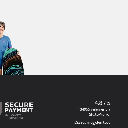
4.8 / 5
134955 vélemény a
SkatePro-ról
Összes megjelenítése