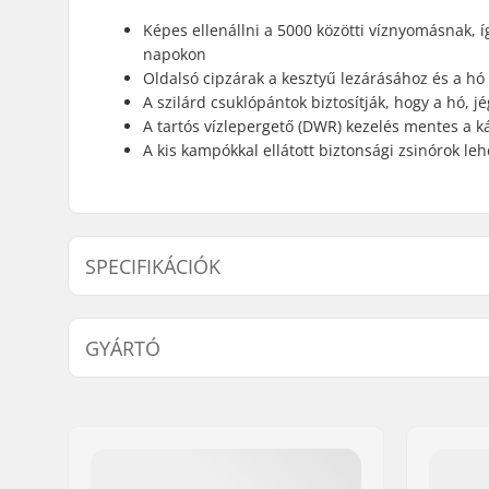
Képes ellenállni a 5000 közötti víznyomásnak, 
napokon
Oldalsó cipzárak a kesztyű lezárásához és a hó
A szilárd csuklópántok biztosítják, hogy a hó, j
A tartós vízlepergető (DWR) kezelés mentes a ká
A kis kampókkal ellátott biztonsági zsinórok leh
SPECIFIKÁCIÓK
Alak:
Egyujjas
GYÁRTÓ
Extra Funkciók:
Security s
Zárás/Mandzsetta:
Oldalsó c
Név:
Didriksons Retail AB
Felhasználás:
Alpesi síe
Cím:
Prognosgatan 8
Day
Irányítószám:
SE-50464
Város:
Borås