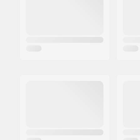
Ország:
Svédország