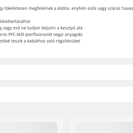
így tökéletesen megfelelnek a ködös, enyhén esős vagy száraz hava
 távoltartásához
ég vagy eső ne tudjon bejutni a kesztyű alá
ros PFC-ktől (perfluorozott vegyi anyagok)
etővé teszik a kabáthoz való rögzítésüket
Vízállóság:
trings
Környezetbarát:
ipzár, Csuklópánt
Nem:
lés, Snowboard, Day to