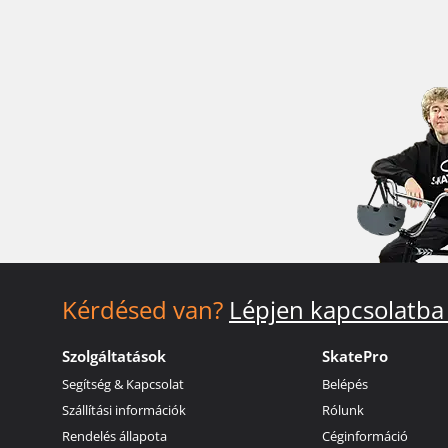
Kérdésed van?
Lépjen kapcsolatba
Szolgáltatások
SkatePro
Segítség & Kapcsolat
Belépés
Szállítási információk
Rólunk
Rendelés állapota
Céginformáció