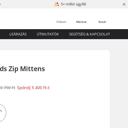
×
e
5+ millió ügyfél
Fiókom
Mentve
Kosár
LEÁRAZÁS
ÚTMUTATÓK
SEGÍTSÉG & KAPCSOLAT
ids Zip Mittens
0 790 Ft
Spórolj
5 400 Ft
-t