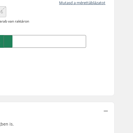
Mutasd a mérettáblázatot
-6
arab van raktáron
A
ben is.