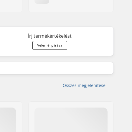
Írj termékértékelést
Vélemény írása
Összes megjelenítése