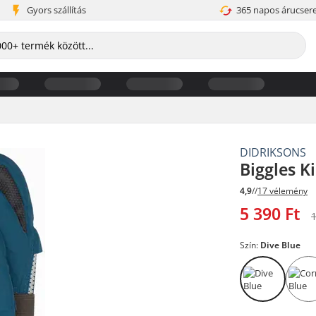
Gyors szállítás
365 napos árucser
DIDRIKSONS
Biggles K
4,9
//
17 vélemény
5 390 Ft
1
Szín:
Dive Blue