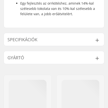
Egy fejlesztés az orrkötéshez, aminek 14%-kal
szélesebb tokolata van és 10%-kal szélesebb a
felülete van, a jobb erőátvitelért.
SPECIFIKÁCIÓK
Kötés Típusa:
GripWalk kötés
GYÁRTÓ
Bakancs
Alpine Adult Boots
Kompatibilitás:
(ISO 5355)
,
GripWalk
Név:
SKIS ROSSIGNOL SAS
Boots (ISO 23223)
,
Cím:
98 rue Louis Barran
GripWalk Toe Pin
Irányítószám:
38430
Boots (ISO 23223)
,
Város:
Saint-Jean de Moirans
GripWalk Toe & Heel
Pin Boots (ISO 23223)
Ország:
Franciaország
Fékkar szélessége:
120mm