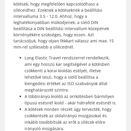
kötések, hogy megfelelően kapcsolódhass a
síléceidhez. Ezeknek a kötéseknek a beállítási
intervalluma 3.5 - 12.0. Ahhoz, hogy a
leghatékonyabban működjenek, a síelő DIN
beállítása a DIN beállítási intervallum közepének
körnényékére szükséges, hogy essen. Azt
tanácsoljuk, hogy olyan fékkart válassz ami max. 15
mm-rel szélesebb a sílécednél.
Long Elastic Travel rendszerrel rendelkezik,
ami egy hosszú kar segítségével a kötésben
csökkenti a korai kioldás esélyét, illetve
lehetővé teszi, hogy a síelő beállítsa a
kiengedési értéket az ISO szabványok által
meghatározott szintre.
A többirányú kioldó az orrkötésben bármilyen
típusú esésnél kiold - akár hátrafelé esésnél is.
A kötések minden részét úgy tervezték, hogy
csökkentsék az oldalirányú mozgásokat és
inkább továbbítsák az erőt a sílécek előre
irányuló mozgására.