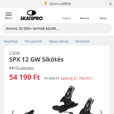
×
5+ millió ügyfél
Gyors szállítás
Menü
Fiókom
Mentve
Kosár
Kezdőlap
Téli sportok
Alpesi sílécek
Síkötések
LOOK
SPX 12 GW Síkötés
4,6
//
10 vélemény
54 190 Ft
75 890 Ft
Spórolj
21 700 Ft
-t