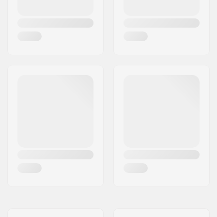
Súly:
2220g
DIN beállítás:
3.5 - 12.0
Legjobb felhasználás:
All Mountain
,
Freeride
,
Freestyle
,
Piste
Extra Funkciók:
Long Elastic Travel
,
Multi Directional
Release
,
Rolling
Control
,
Full Action
Toe Piece