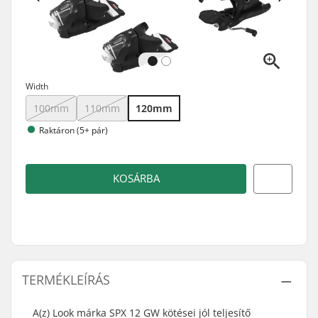
Width
100mm
110mm
120mm
Raktáron (5+ pár)
KOSÁRBA
TERMÉKLEÍRÁS
A(z) Look márka SPX 12 GW kötései jól teljesítő