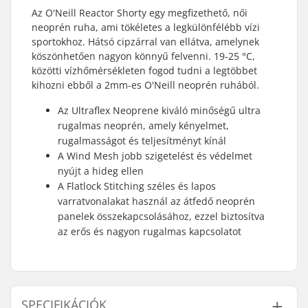
Az O'Neill Reactor Shorty egy megfizethető, női
neoprén ruha, ami tökéletes a legkülönfélébb vízi
sportokhoz. Hátsó cipzárral van ellátva, amelynek
köszönhetően nagyon könnyű felvenni. 19-25 °C,
közötti vízhőmérsékleten fogod tudni a legtöbbet
kihozni ebből a 2mm-es O'Neill neoprén ruhából.
Az Ultraflex Neoprene kiváló minőségű ultra
rugalmas neoprén, amely kényelmet,
rugalmasságot és teljesítményt kínál
A Wind Mesh jobb szigetelést és védelmet
nyújt a hideg ellen
A Flatlock Stitching széles és lapos
varratvonalakat használ az átfedő neoprén
panelek összekapcsolásához, ezzel biztosítva
az erős és nagyon rugalmas kapcsolatot
SPECIFIKÁCIÓK