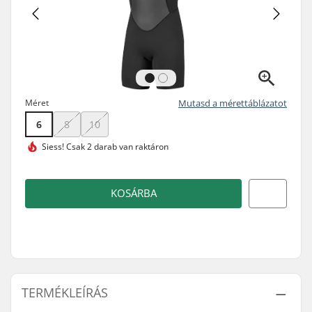
Méret
Mutasd a mérettáblázatot
6
8
10
Siess!
Csak 2 darab van raktáron
KOSÁRBA
TERMÉKLEÍRÁS