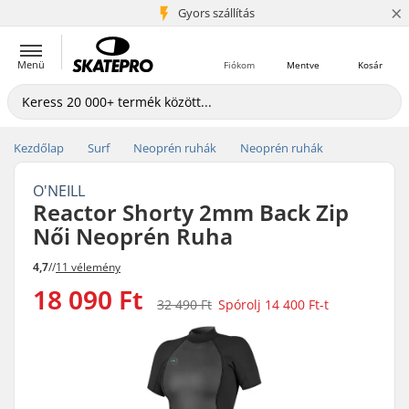
×
5+ millió ügyfél
Gyors szállítás
Menü
Fiókom
Mentve
Kosár
Kezdőlap
Surf
Neoprén ruhák
Neoprén ruhák
O'NEILL
Reactor Shorty 2mm Back Zip
Női Neoprén Ruha
4,7
//
11 vélemény
18 090 Ft
32 490 Ft
Spórolj
14 400 Ft
-t