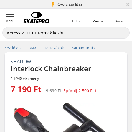
×
5+ millió ügyfél
Gyors szállítás
Menü
Fiókom
Mentve
Kosár
Kezdőlap
BMX
Tartozékok
Karbantartás
SHADOW
Interlock Chainbreaker
4,5
//
48 vélemény
7 190 Ft
9 690 Ft
Spórolj
2 500 Ft
-t