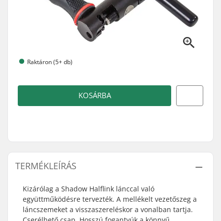
Raktáron (5+ db)
KOSÁRBA
TERMÉKLEÍRÁS
Kizárólag a Shadow Halflink lánccal való
együttműködésre tervezték. A mellékelt vezetőszeg a
láncszemeket a visszaszereléskor a vonalban tartja.
Cserélhető csap. Hosszú fogantyúk a könnyű