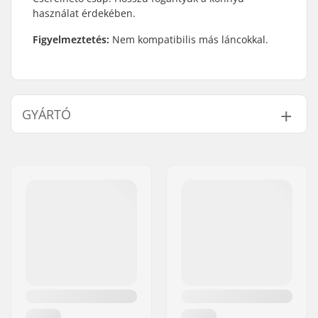
használat érdekében.
Figyelmeztetés:
Nem kompatibilis más láncokkal.
GYÁRTÓ
Név:
Source Europe GmbH
Cím:
Am Kuckhofer Feld 13A
Irányítószám:
41470
Város:
Neuss
Ország:
Németország