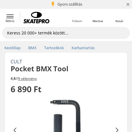
×
5+ millió ügyfél
Gyors szállítás
Menü
Fiókom
Mentve
Kosár
Kezdőlap
BMX
Tartozékok
Karbantartás
CULT
Pocket BMX Tool
4,8
//
9 vélemény
6 890 Ft