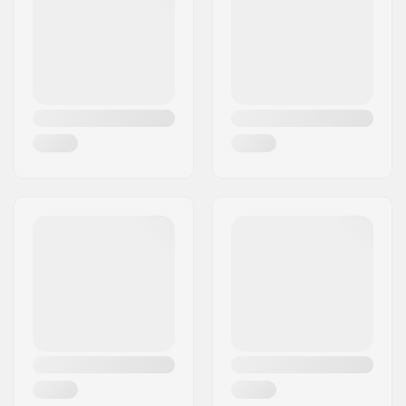
Város:
Hinnerup
Ország:
Dánia