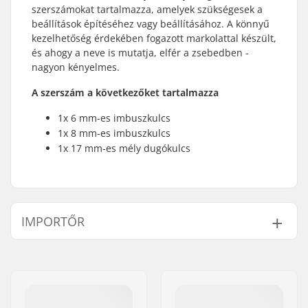
szerszámokat tartalmazza, amelyek szükségesek a
beállítások építéséhez vagy beállításához. A könnyű
kezelhetőség érdekében fogazott markolattal készült,
és ahogy a neve is mutatja, elfér a zsebedben -
nagyon kényelmes.
A szerszám a következőket tartalmazza
1x 6 mm-es imbuszkulcs
1x 8 mm-es imbuszkulcs
1x 17 mm-es mély dugókulcs
IMPORTŐR
Név:
Centrano ApS
Cím:
Omega 6
Irányítószám:
8382