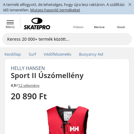
×
A termék elfogyott, de lehetséges, hogy újra lesz raktáron. A szállítási
idő ismeretlen.
Mutass hasonló termékeket
Menü
Fiókom
Mentve
Kosár
Kezdőlap
Surf
Védőfelszerelés
Buoyancy Aid
HELLY HANSEN
Sport II Úszómellény
4,9
//
12 vélemény
20 890 Ft