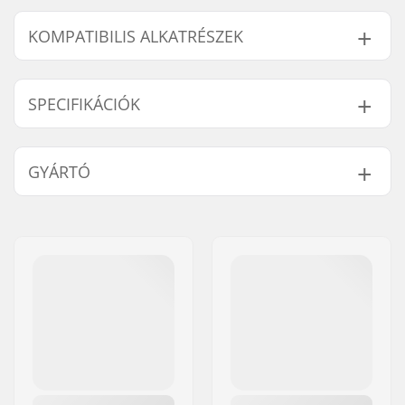
KOMPATIBILIS ALKATRÉSZEK
A következő termékek kompatibilisek a(z) Helly
Hansen Sport II Úszómellény:
SPECIFIKÁCIÓK
Mellény
CE - 50N Jóváhagyott
GYÁRTÓ
Kompatibilis alkatrészek
bizonyítványa:
Név:
HELLY HANSEN AS
Cím:
Munkedamsveien 35, 6 fl.
Irányítószám:
N-0250
Város:
Oslo
Ország:
Norvégia