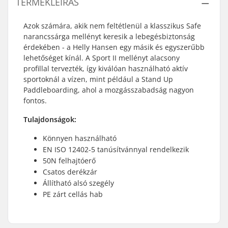
TERMÉKLEÍRÁS
Azok számára, akik nem feltétlenül a klasszikus Safe
narancssárga mellényt keresik a lebegésbiztonság
érdekében - a Helly Hansen egy másik és egyszerűbb
lehetőséget kínál. A Sport II mellényt alacsony
profillal tervezték, így kiválóan használható aktív
sportoknál a vízen, mint például a Stand Up
Paddleboarding, ahol a mozgásszabadság nagyon
fontos.
Tulajdonságok:
Könnyen használható
EN ISO 12402-5 tanúsítvánnyal rendelkezik
50N felhajtóerő
Csatos derékzár
Állítható alsó szegély
PE zárt cellás hab