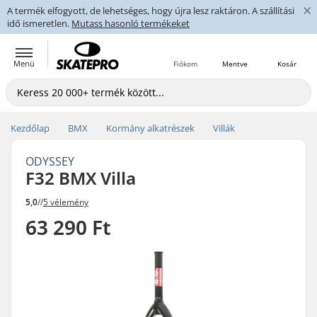
×
A termék elfogyott, de lehetséges, hogy újra lesz raktáron. A szállítási
idő ismeretlen.
Mutass hasonló termékeket
Menü
Fiókom
Mentve
Kosár
Kezdőlap
BMX
Kormány alkatrészek
Villák
ODYSSEY
F32 BMX Villa
5,0
//
5 vélemény
63 290 Ft