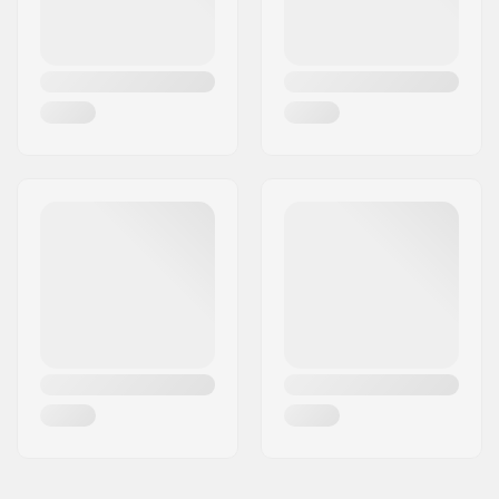
Súly:
912g