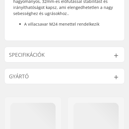
hagyományos, 32mm-es előfutással stabilitást és
irányíthatóságot kapsz, ami elengedhetetlen a nagy
sebességhez és ugrásokhoz..
A villacsavar M24 menettel rendelkezik
SPECIFIKÁCIÓK
Kerék offset:
32mm
GYÁRTÓ
Kerékátmérő:
20"
Anyag:
Cro-mo acél
Név:
Sunshine Distribution ApS
Kormánycsapágy
Integrált 1 1/8"
Cím:
Naverland 8
típusa:
Irányítószám:
2600
Tengely átmérő:
10mm
Város:
Glostrup
Kormánycső hossza:
170mm
Ország:
Dánia
Villa menete:
M24