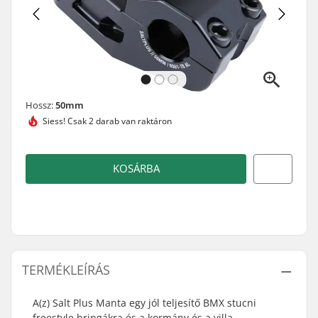
Hossz:
50mm
Siess!
Csak 2 darab van raktáron
KOSÁRBA
TERMÉKLEÍRÁS
A(z) Salt Plus Manta egy jól teljesítő BMX stucni
freestyle bringákra és a kormány és a villa