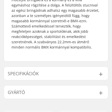
egymáshoz rögzítése a dolga. A felültöltős stucnival
az egész bringádnak adhatsz egy magasabb érzetet,
azonban a te személyes igényeidtől függ, hogy
magasabb kormánnyal szeretnél-e BMX-ezni.
Számottevő emelkedéssel tervezték, hogy
megfeleljen azoknak a sportolóknak, akik jobb
reakcióképességet, stabilitást és emelkedést
szeretnének. A szabványos 22.2mm-es átmérő
minden normális BMX kormánnyal kompatibilis.
SPECIFIKÁCIÓK
Anyag:
Ötvözet
, Alumínium
GYÁRTÓ
6000 Series
Stucni típusa/hossza:
50mm, Felültöltős
Név:
We Make Things GmbH
Stucni emelkedés:
33mm
Cím:
RICHARD-BYRD-STR. 12