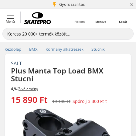
×
5+ millió ügyfél
Gyors szállítás
Menü
Fiókom
Mentve
Kosár
Kezdőlap
BMX
Kormány alkatrészek
Stucnik
SALT
Plus Manta Top Load BMX
Stucni
4,9
//
8 vélemény
15 890 Ft
19 190 Ft
Spórolj
3 300 Ft
-t